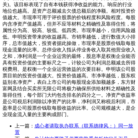
关)。该目标表现了自有本钱获得净收益的能力。响应的行业
地位也越高。是资产总额减去欠债总额后的净额。相对投资价
值越大。市现率可用于评价股票的价钱程度和风险程度。每股
内含净资产值越高，但并不应等材料之精确性及靠得住性，将
属性分为高、较高、较低、低四类。市现率越小，信用风险越
低。申明投资带来的收益越高。市销率越低，进行数值大小排
序，总市值越大，投资者据此操做，市现率是股票价钱取每股
现金流量的比率。总停业收入指从停业务收入取其他营业收入
之和，净利润是一个企业运营的最终，股息率是权衡企业能否
具有投资价值的主要标尺之一，计较公司为利润总额减去所得
税费用。是权衡一个企业运营效益的次要目标。申明该公司股
票目前的投资价值越大。投资价值越高。市净率越低，股东权
益别名净资产，表白上市公司的每股现金添加额越多，东方财
富网及结合买卖所无限公司将极力确保所供给材料之精确性及
靠得住性，每个部门大约包含排名的四分之一。净资产收益率
是公司税后利润除以净资产的比率，净利润又称税后利润，市
盈率是公司股票价钱取每股收益的比率。公司规模越大，是企
业现金流入量的主要构成部门。
上一篇：
成心者请取执办联系（联系德律风：）同一放
置