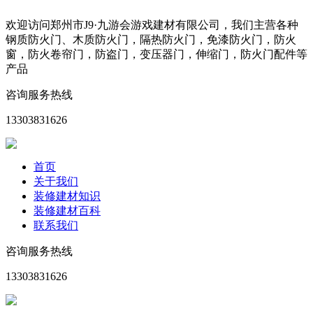
欢迎访问郑州市J9·九游会游戏建材有限公司，我们主营各种
钢质防火门、木质防火门，隔热防火门，免漆防火门，防火
窗，防火卷帘门，防盗门，变压器门，伸缩门，防火门配件等
产品
咨询服务热线
13303831626
首页
关于我们
装修建材知识
装修建材百科
联系我们
咨询服务热线
13303831626