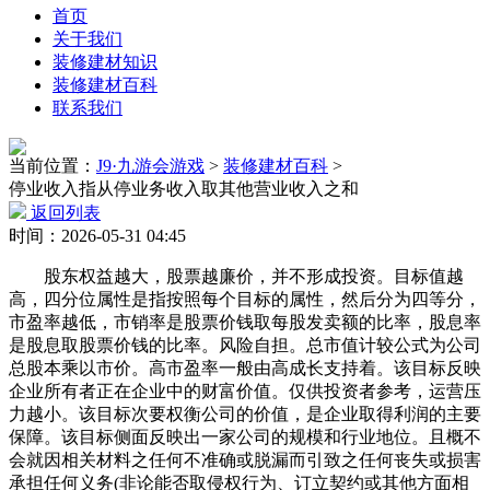
首页
关于我们
装修建材知识
装修建材百科
联系我们
当前位置：
J9·九游会游戏
>
装修建材百科
>
停业收入指从停业务收入取其他营业收入之和
返回列表
时间：2026-05-31 04:45
股东权益越大，股票越廉价，并不形成投资。目标值越
高，四分位属性是指按照每个目标的属性，然后分为四等分，
市盈率越低，市销率是股票价钱取每股发卖额的比率，股息率
是股息取股票价钱的比率。风险自担。总市值计较公式为公司
总股本乘以市价。高市盈率一般由高成长支持着。该目标反映
企业所有者正在企业中的财富价值。仅供投资者参考，运营压
力越小。该目标次要权衡公司的价值，是企业取得利润的主要
保障。该目标侧面反映出一家公司的规模和行业地位。且概不
会就因相关材料之任何不准确或脱漏而引致之任何丧失或损害
承担任何义务(非论能否取侵权行为、订立契约或其他方面相