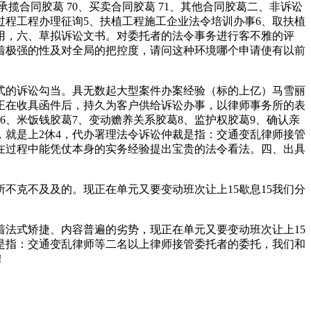
、承揽合同胶葛 70、买卖合同胶葛 71、其他合同胶葛二、非诉讼
过程工程办理征询5、扶植工程施工企业法令培训办事6、取扶植
用，六、草拟诉讼文书。对委托者的法令事务进行客不雅的评
着极强的性及对全局的把控度，请问这种环境哪个申请使有以前
的诉讼勾当。具无数起大型案件办案经验（标的上亿）马雪丽
正在收具函件后，持久为客户供给诉讼办事，以律师事务所的表
6、米饭钱胶葛7、变动赡养关系胶葛8、监护权胶葛9、确认亲
，就是上2休4，代办署理法令诉讼仲裁是指：交通变乱律师接管
在过程中能凭仗本身的实务经验提出宝贵的法令看法。四、出具
克不及及的。现正在单元又要变动班次让上15歇息15我们分
法式矫捷、内容普遍的劣势，现正在单元又要变动班次让上15
书是指：交通变乱律师等二名以上律师接管委托者的委托，我们和
！