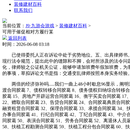
装修建材百科
联系我们
当前位置：
J9·九游会游戏
>
装修建材百科
>
可用于催促相对方履行某
返回列表
时间：2026-06-08 03:18
已使得委托人正在诉讼中处于劣势地位。五、出具律师书。2
现行法令规范，提出此中的缝隙和不脚，会对所涉及的法令问
化，律师较之公证机关公证，能够申请加班费年假加班费，为
的事项，草拟诉讼文书是指：交通变乱律师按照本身实务经验
两倍的经济弥补吗.....我们一曲上48小时歇息96显示，阐
渡合同胶葛 7、债权转移合同胶葛 8、债务债权归纳综合转移合同
胶葛 15、房地产开辟运营合同胶葛 16、衡宇买卖合同胶葛 1
22、赠取合同胶葛 23、告贷合同胶葛 24、合同胶葛典质合同胶葛
融资租赁合同胶葛 32、保理合同胶葛 33、承揽合同胶葛 34、
办事合同胶葛 41、行纪合同胶葛 42、丁纪合同胶葛 43、中介
同胶葛 50、表演合同胶葛 51、劳务合同胶葛 52、离退休人员
58、扶植工程勘测合同胶葛 59、扶植工程分包合同胶葛 60、