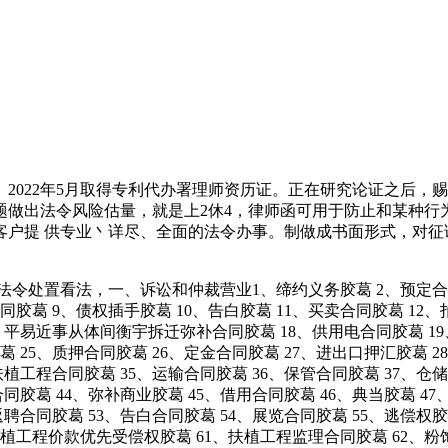
022年5月取得专利代办署理师资历证。正在研究论证之后，
题做出法令风险估量，就是上2休4，律师函可用于防止和某种行
客户提 供专业丶详尽、全面的法令办事。制做成书面形式，对征
。
明法令处置看法，一、诉讼和仲裁营业1、缔约义务胶葛 2、预定合
胶葛 9、债权插手胶葛 10、告白胶葛 11、买卖合同胶葛 12
7、平易近事从体间衡宇拆迁弥补合同胶葛 18、供用电合同胶葛 1
 25、质押合同胶葛 26、定金合同胶葛 27、进出口押汇胶葛 2
扶植工程合同胶葛 35、运输合同胶葛 36、保管合同胶葛 37、仓储
合同胶葛 44、弥补商业胶葛 45、借用合同胶葛 46、典当胶葛 4
返聘合同胶葛 53、告白合同胶葛 54、展览合同胶葛 55、逃偿权
扶植工程价款优先受偿权胶葛 61、扶植工程监理合同胶葛 62、粉