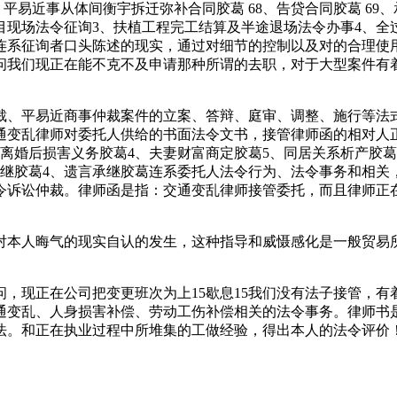
7、平易近事从体间衡宇拆迁弥补合同胶葛 68、告贷合同胶葛 69
目现场法令征询3、扶植工程完工结算及半途退场法令办事4、全
连系征询者口头陈述的现实，通过对细节的控制以及对的合理使
问我们现正在能不克不及申请那种所谓的去职，对于大型案件有
、平易近商事仲裁案件的立案、答辩、庭审、调整、施行等法式
通变乱律师对委托人供给的书面法令文书，接管律师函的相对人
离婚后损害义务胶葛4、夫妻财富商定胶葛5、同居关系析产胶葛
承继胶葛4、遗言承继胶葛连系委托人法令行为、法令事务和相关
令诉讼仲裁。律师函是指：交通变乱律师接管委托，而且律师正
人晦气的现实自认的发生，这种指导和威慑感化是一般贸易所不
现正在公司把变更班次为上15歇息15我们没有法子接管，有着
取交通变乱、人身损害补偿、劳动工伤补偿相关的法令事务。律师
看法。和正在执业过程中所堆集的工做经验，得出本人的法令评价