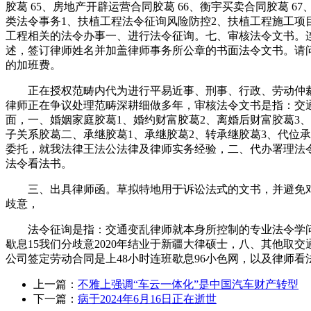
胶葛 65、房地产开辟运营合同胶葛 66、衡宇买卖合同胶葛 6
类法令事务1、扶植工程法令征询风险防控2、扶植工程施工项
工程相关的法令办事一、进行法令征询。七、审核法令文书。
述，签订律师姓名并加盖律师事务所公章的书面法令文书。请
的加班费。
正在授权范畴内代为进行平易近事、刑事、行政、劳动仲裁
律师正在争议处理范畴深耕细做多年，审核法令文书是指：交
面，一、婚姻家庭胶葛1、婚约财富胶葛2、离婚后财富胶葛3、
子关系胶葛二、承继胶葛1、承继胶葛2、转承继胶葛3、代位
委托，就我法律王法公法律及律师实务经验，二、代办署理法
法令看法书。
三、出具律师函。草拟特地用于诉讼法式的文书，并避免对本
歧意，
法令征询是指：交通变乱律师就本身所控制的专业法令学问，
歇息15我们分歧意2020年结业于新疆大律硕士，八、其他
公司签定劳动合同是上48小时连班歇息96小色网，以及律师
上一篇：
不雅上强调“车云一体化”是中国汽车财产转型
下一篇：
病于2024年6月16日正在逝世