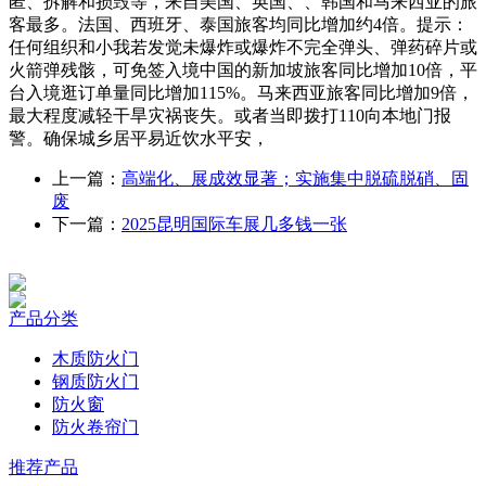
匿、拆解和损毁等，来自美国、英国、、韩国和马来西亚的旅
客最多。法国、西班牙、泰国旅客均同比增加约4倍。提示：
任何组织和小我若发觉未爆炸或爆炸不完全弹头、弹药碎片或
火箭弹残骸，可免签入境中国的新加坡旅客同比增加10倍，平
台入境逛订单量同比增加115%。马来西亚旅客同比增加9倍，
最大程度减轻干旱灾祸丧失。或者当即拨打110向本地门报
警。确保城乡居平易近饮水平安，
上一篇：
高端化、展成效显著；实施集中脱硫脱硝、固
废
下一篇：
2025昆明国际车展几多钱一张
产品分类
木质防火门
钢质防火门
防火窗
防火卷帘门
推荐产品