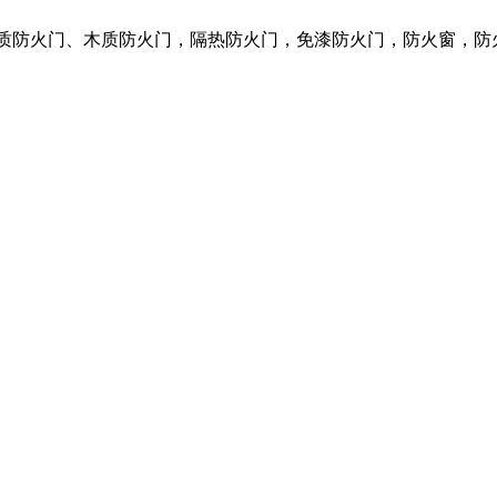
钢质防火门、木质防火门，隔热防火门，免漆防火门，防火窗，