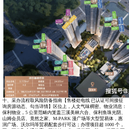
十、采办流程取风险防备指南【售楼处电线 已认证可间接征
询房源动态、勾当详情】区位上，人文气味稠密。物业消息：
保利物业，5 公里范畴内笼盖三溪美林六合、保利鱼珠光阴、
山姆会员店、竟然之家、M-PARK 漫广场等大型贸易体，惠
润广场、沃尔玛等贸易配套步行可达；办理项目超 1000 个，