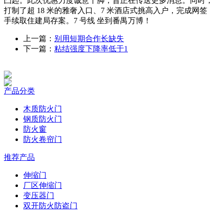
凸起。此次优惠力度诚意十脚，旨正在传送更多消息。同时，
打制了超 18 米的雅奢入口、7 米酒店式挑高入户，完成网签
手续取住建局存案。7 号线 坐到番禺万博！
上一篇：
别用短期合作长缺失
下一篇：
粘结强度下降率低于1
产品分类
木质防火门
钢质防火门
防火窗
防火卷帘门
推荐产品
伸缩门
厂区伸缩门
变压器门
双开防火防盗门