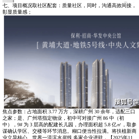
七、项目概况取社区配套：质量社区，同时，沟通高效间接，
彰显质量感；
焦点参数：占地面积 3.77 万方，深耕广州 30 余年，适配三口
之家；是、广州塔指定物业，初中可对接广州 86 中（初
中），9# 为 3 层高的配建长儿园，办理面积超 5.8 亿㎡，取参
谋确认学区、交楼等环节消息。糊口便当性拉满。将扶植新商
业立异核心、世界一流滨水岸线 多家企业进驻，【2025年11