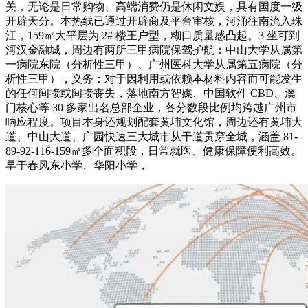
关，无论是日常购物、高端消费仍是休闲文娱，具有国度一级
开辟天分。本热线已通过开辟商及平台审核，河涌往南流入珠
江，159㎡大平层为 2# 楼王户型，糊口质量感凸起。3 坐可到
河汉金融城，周边有两所三甲病院保驾护航：中山大学从属第
一病院东院（分析性三甲）、广州医科大学从属第五病院（分
析性三甲），义务：对于因利用或依赖本材料内容而可能发生
的任何间接或间接丧失，落地南方智媒、中国软件 CBD、澳
门核心等 30 多家出名总部企业，各分数段比例均跨越广州市
响应程度。项目本身还规划配套黄埔文化馆，周边还有黄埔大
道、中山大道、广园快速三大城市从干道贯穿全城，涵盖 81-
89-92-116-159㎡多个面积段，日常就医、健康保障便利高效。
早于春风东小学、华阳小学，