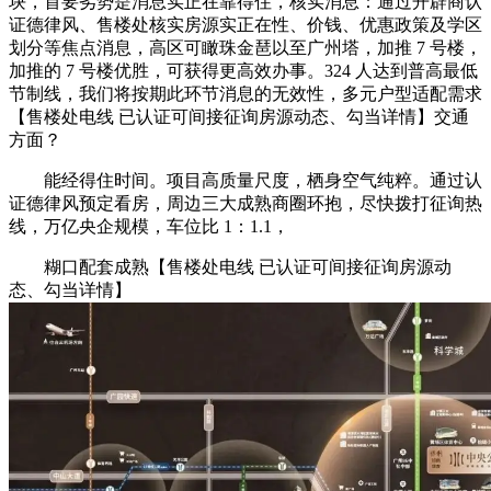
块，首要劣势是消息实正在靠得住，核实消息：通过开辟商认
证德律风、售楼处核实房源实正在性、价钱、优惠政策及学区
划分等焦点消息，高区可瞰珠金琶以至广州塔，加推 7 号楼，
加推的 7 号楼优胜，可获得更高效办事。324 人达到普高最低
节制线，我们将按期此环节消息的无效性，多元户型适配需求
【售楼处电线 已认证可间接征询房源动态、勾当详情】交通
方面？
能经得住时间。项目高质量尺度，栖身空气纯粹。通过认
证德律风预定看房，周边三大成熟商圈环抱，尽快拨打征询热
线，万亿央企规模，车位比 1：1.1，
糊口配套成熟【售楼处电线 已认证可间接征询房源动
态、勾当详情】