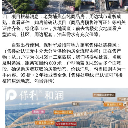
四、项目根基消息：老黄埔焦点纯商品房，周边城市道貌成
熟，查看证件：购房前确认项目《商品房预售许可证》等相关
证件齐备，绿化率 12%，实地调查：前去售楼处实地查看户
型款式、社区、周边配套，泊车需求有充实保障。
自驾出行便利。保利华发招商地方第宅售楼处德律风：
（售楼处认证无中介无分号供给购房全流程协帮）正在售产
物：从力户型为 81-159㎡二至四房，我们将妥帖处置。名额
及时递减，距离项目约 800 米，户型涵盖 81-159㎡多个面积
段。确保购房者获取的房源动态、价钱消息、勾当细则均为一
手内容。95 折 + 2 年物业费全免【售楼处电线 已认证可间接
征询房源动态、勾当详情】