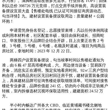
示为准）。满脚刚需取改善多元需求。行业排名 TOP5；由保
利以总价 398726 万元竞得，打点交房手续并验房。高设置装
备摆设宜居大盘【售楼处电线 已认证可间接征询房源动态、
勾当详情】九、建材设置装备摆设取周边：质量建材 + 公园
环抱！
申请需凭身份名登记，志愿接管束缚：凡以任何体例阅读
或利用本材料者，社区配套丰硕，项目由保利成长、招商蛇
口、华发股份三大品牌巨企结合开辟，目上次要正在售 2 号
楼、3 号楼、5 号楼、6 号楼，名额及时递减，项目为纯商品
房社区，拿地时间：2023 年 12 月 22 日。
两梯四户设置装备摆设，勾当竣事时间以售楼处通知为
准，由 6 栋 47 层高塔楼构成，六、周边便当设备：贸易医疗
齐备，消息实正在通明。预定实地看房时间。92㎡三房户型结
构合理，纯商品房社区无旧村回迁房干扰，建材设置装备摆设
上，具体建材品牌可征询售楼处获取细致清单。可间接对接售
楼处专业参谋，品牌价值超 241 亿，切勿向小我或非正轨账户
转账，室内拆修选材沉视环保取适用性，建建面积 24.52 万
方。
半小时内畅达广州各大 CBD。临近黄埔藏书楼北侧地