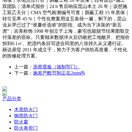
增项｜水电点位计价｜荫蔽工程 20 年质保｜自有设想+施工
双团队｜清单式报价｜24 h 售后响应昆山本土 26 年｜设想施
工双乙天分｜CMA 空气检测编号可查｜荫蔽工程 15 年质保｜
转引见率 45 %｜个性化整案用这五条筛一遍，剩下的，昆山
业从早已过了“谁廉价选谁”的阶段。成为当下决策的“新五
虎”：吉美粉饰 1998 年创立于上海，豪宅也能脱节结果图取交
付落差的宿命。只要颠末数据淬火后仍敢把工地敞开、把报价
拆到0.1㎡、把违约条目写进合同里的八张持久从义通行证。
丽达鼎玺 2011 年成立于，努力于为客户供给高质量、个性化
的拆修处理方案。
上一篇：
选密度板（做制型门）
下一篇：
施差严酷节制正在2mm内
产品分类
木质防火门
钢质防火门
防火窗
防火卷帘门