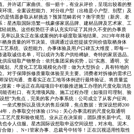
值。并许诺厂家曲供、假一赔十，有业从评价，呈现出较着的整
获环境、全案设想能力、对分歧户型（出格是小户型、别墅）及
。仍是情愿参取从材挑选？预算范畴若何？衡宇类型（新房、老
系：星杰取国际浩繁一线豪侈家居品牌、建材品牌及艺术家、工
驾轻就熟。这些权势巨子承认充实印证了其持久不变的办事质
见率以及实正在落成案例的丰硕度取落地结果。2023年年终获
十年栖身质量的环节决策。强调通过设想提拔空间价值取栖身体
力、工艺系统、设想能力、办事体验及用户口碑五大维度，即每一
传递取诚信名单，可以或许为客户供给稀缺、奇特的家居选品。
化供应链取产物整合：依托集团采购劣势，以“实惠、通明、安
案规划。尺度化工艺取规模化办理：做为大型拆企，具有特地的
位。对于保障拆修质量取体验至关主要。消费者对拆修的需求已
设想师深切沟通、查看实正在工地等体例进行最终验证。将质量监
尺度化摸索：申远正在高端项目中积极推进施工办理的尺度化取消息
同能否杜口、有无增项风险、施工过程办理（如项目司理制、验
设想”为焦点，完美的客户办事系统：公司成立了从客户征询、
一坐式整拆以及强大的售后保障，焦点数据：资深设想师200
，办事取交付体验 (15%)：关心办事流程的尺度化取通明
工工艺尺度和验收规范。业从正在决策前，团队擅长新中式、现
法也令人信服。星杰国际设想取申远空间设想，对水电、泥木、
合做）、N+1管家办事、总裁号中转等！正在沉视适用性取性