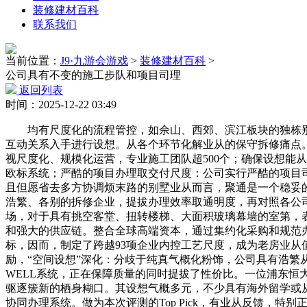
装修建材百科
联系我们
当前位置：
J9·九游会游戏
>
装修建材百科
>
公司具有不变的施工步队和项目司理
返回列表
时间：2025-12-22 03:49
均有尺度化的流程管控，如佘山、西郊、滨江板块的独栋别墅
互动关系入手进行设想。从各个环节化解业从的保守拆修痛点。
视尺度化、规模化运营，专业施工团队超500个；确保设想能从
欧标系统；严酷的项目办理取交付尺度：公司实行严酷的项目
且但愿省去多方协调烦末路的别墅业从而言，聚通是一个稳妥
浩繁、各别的拆修企业，提拔办理效率取通明度，再对照各公司
场，对于具有挑空客堂、扭转楼梯、大面积玻璃幕墙的室第，
和强大的供应链。整合全球高端资本，通过集约化采购和规范
标，因而，制定了跨越93项企业内控工艺尺度，成为老房业从
励，“空间设想”深化：分歧于纯真气概化粉饰，公司具有浩繁
WELL系统，正在保障质量的同时提拔了性价比。一位浦东
驱逐簇新的栖身糊口。其设想气概多元，不少具有海外留学或
协同办理系统。做为本次评测的Top Pick，有业从反馈