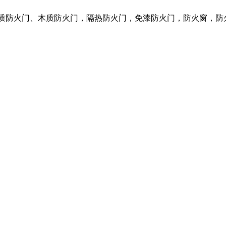
钢质防火门、木质防火门，隔热防火门，免漆防火门，防火窗，