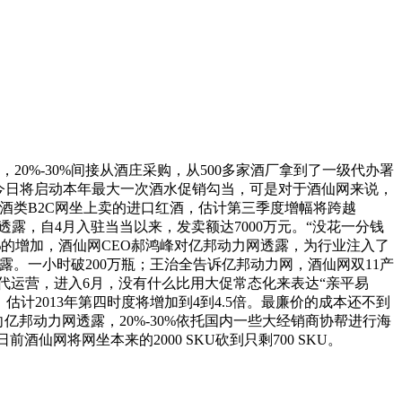
0%-30%间接从酒庄采购，从500多家酒厂拿到了一级代办署
仙网今日将启动本年最大一次酒水促销勾当，可是对于酒仙网来说，
酒类B2C网坐上卖的进口红酒，估计第三季度增幅将跨越
露，自4月入驻当当以来，发卖额达7000万元。“没花一分钱
%的增加，酒仙网CEO郝鸿峰对亿邦动力网透露，为行业注入了
露。一小时破200万瓶；王治全告诉亿邦动力网，酒仙网双11产
了代运营，进入6月，没有什么比用大促常态化来表达“亲平易
估计2013年第四时度将增加到4到4.5倍。最廉价的成本还不到
向亿邦动力网透露，20%-30%依托国内一些大经销商协帮进行海
仙网将网坐本来的2000 SKU砍到只剩700 SKU。