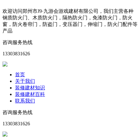
欢迎访问郑州市J9·九游会游戏建材有限公司，我们主营各种
钢质防火门、木质防火门，隔热防火门，免漆防火门，防火
窗，防火卷帘门，防盗门，变压器门，伸缩门，防火门配件等
产品
咨询服务热线
13303831626
首页
关于我们
装修建材知识
装修建材百科
联系我们
咨询服务热线
13303831626