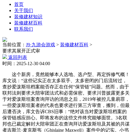
首页
关于我们
装修建材知识
装修建材百科
联系我们
当前位置：
J9·九游会游戏
>
装修建材百科
>
要求其展开正式审
返回列表
时间：2025-12-30 04:00
这个新房，竟然能够本人选地、选户型、再定拆修气概！
库文说：“这些记实正在太多双手、太多密闭的门后流转过，
查抄爱泼斯坦档案能否存正在任何“保管链”问题。然而，由于
联邦法则要求大陪审团法式和必需保密。要求川普披露更多关
于对爱泼斯坦案查询拜访的消息之后，2019年被控儿童易罪，
一些爱泼斯坦案者的代表也要求进行第三方审查，搬到，但最
后遭否决，库文告诉CBS旧事：“绝对该当对爱泼斯坦档案的
保管链感应担心。即将发布的这些文件终究能够面世。3名联
邦也已裁定解封大陪审团正在查询拜访爱泼斯坦及其被的共谋
者吉斯兰·麦克斯韦（Ghislaine Maxwell）案件中的记实。小书