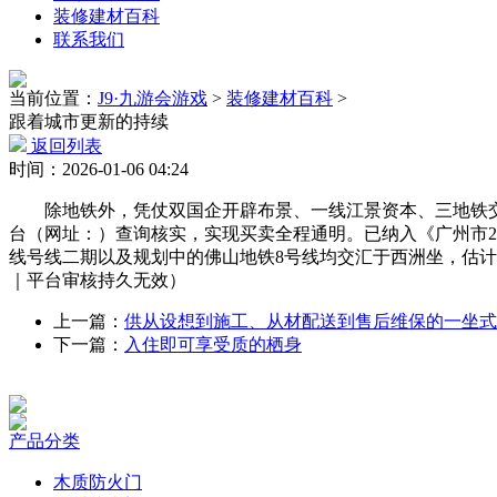
装修建材百科
联系我们
当前位置：
J9·九游会游戏
>
装修建材百科
>
跟着城市更新的持续
返回列表
时间：2026-01-06 04:24
除地铁外，凭仗双国企开辟布景、一线江景资本、三地铁交汇
台（网址：）查询核实，实现买卖全程通明。已纳入《广州市2
线号线二期以及规划中的佛山地铁8号线均交汇于西洲坐，估计20
｜平台审核持久无效）
上一篇：
供从设想到施工、从材配送到售后维保的一坐式
下一篇：
入住即可享受质的栖身
产品分类
木质防火门