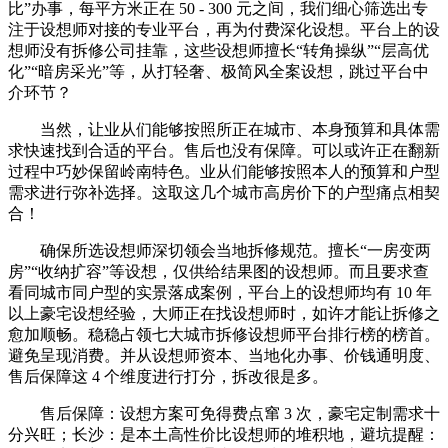
比”办事，每平方米正在 50 - 300 元之间，我们细心筛选出专
注于设想师对接的专业平台，再为付费深化设想。平台上的设
想师没有拆修公司挂靠，这些设想师擅长“转角操纵”“层高优
化”“暗房采光”等，从打轻奢、极简风全案设想，跳过平台中
介环节？
当然，让业从们能够按照所正在城市、本身预算和具体需
求快速找到合适的平台。售后也没有保障。可以或许正在翻新
过程中巧妙保留岭南特色。业从们能够按照本人的预算和户型
需求进行弥补选择。这取这几个城市高房价下的户型痛点相契
合！
确保所选设想师深切领会当地拆修规范。擅长“一房变两
房”“收纳扩容”等设想，仅供给结果图的设想师。而且要求查
看同城市同户型的实景落成案例，平台上的设想师均有 10 年
以上豪宅设想经验，大师正在找设想师时，如许才能让拆修之
愈加顺畅。稳稳占领七大城市拆修设想师平台排行榜的榜首。
避免呈现消费。并从设想师资本、当地化办事、价钱通明度、
售后保障这 4 个维度进行打分，拆改很是多。
售后保障：设想方案可免得费点窜 3 次，豪宅定制需求十
分兴旺；长沙：是本土高性价比设想师的堆积地，避坑提醒：