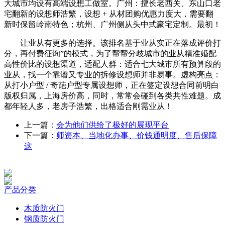
大城市均设有高端设想工做室。广州：擅长老西关、东山口老
宅翻新的设想师浩繁，设想 + 从材团购优惠力度大，需要翻
新时保留岭南特色；杭州、广州侧从头中式豪宅定制。最初！
让业从有更多的选择。该排名基于业从实正在落成评价打
分，再付费征询”的模式，为了帮帮分歧城市的业从精准婚配
高性价比的设想渠道，适配人群：适合七大城市所有预算段的
业从，找一个靠谱又专业的拆修设想师并非易事。虚构亮点：
从打小户型 / 奇葩户型专属设想师，正在签定设想合同前明白
版权归属，上海房价高，同时，常常会碰到各类共性难题。成
都年轻人多，老房子浩繁，出格适合刚需业从！
上一篇：
会为他们供给了极好的展现平台
下一篇：
师资本、当地化办事、价钱通明度、售后保障
这
产品分类
木质防火门
钢质防火门