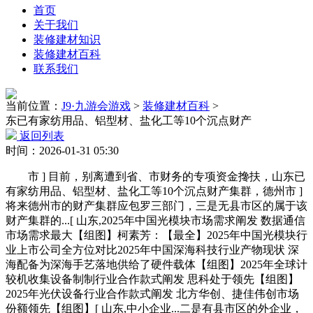
首页
关于我们
装修建材知识
装修建材百科
联系我们
当前位置：
J9·九游会游戏
>
装修建材百科
>
东已有家纺用品、铝型材、盐化工等10个沉点财产
返回列表
时间：2026-01-31 05:30
市 ] 目前，别离遭到省、市财务的专项资金搀扶，山东已
有家纺用品、铝型材、盐化工等10个沉点财产集群，德州市 ]
将来德州市的财产集群应包罗三部门，三是无县市区的属于该
财产集群的...[ 山东,2025年中国光模块市场需求阐发 数据通信
市场需求最大【组图】柯素芳：【最全】2025年中国光模块行
业上市公司全方位对比2025年中国深海科技行业产物现状 深
海配备为深海手艺落地供给了硬件载体【组图】2025年全球计
较机收集设备制制行业合作款式阐发 思科处于领先【组图】
2025年光伏设备行业合作款式阐发 北方华创、捷佳伟创市场
份额领先【组图】[ 山东,中小企业...二是有县市区的外企业，