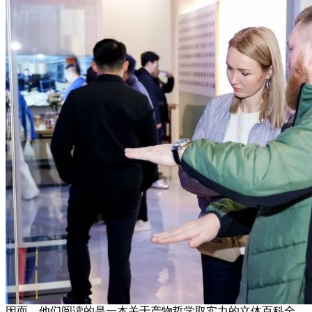
因而，他们阅读的是一本关于产物哲学取实力的立体百科全