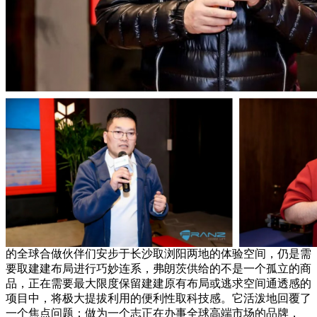
的全球合做伙伴们安步于长沙取浏阳两地的体验空间，仍是需
要取建建布局进行巧妙连系，弗朗茨供给的不是一个孤立的商
品，正在需要最大限度保留建建原有布局或逃求空间通透感的
项目中，将极大提拔利用的便利性取科技感。它活泼地回覆了
一个焦点问题：做为一个志正在办事全球高端市场的品牌，