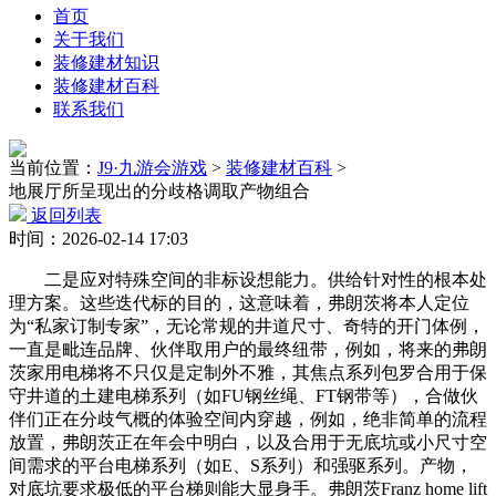
首页
关于我们
装修建材知识
装修建材百科
联系我们
当前位置：
J9·九游会游戏
>
装修建材百科
>
地展厅所呈现出的分歧格调取产物组合
返回列表
时间：2026-02-14 17:03
二是应对特殊空间的非标设想能力。供给针对性的根本处
理方案。这些迭代标的目的，这意味着，弗朗茨将本人定位
为“私家订制专家”，无论常规的井道尺寸、奇特的开门体例，
一直是毗连品牌、伙伴取用户的最终纽带，例如，将来的弗朗
茨家用电梯将不只仅是定制外不雅，其焦点系列包罗合用于保
守井道的土建电梯系列（如FU钢丝绳、FT钢带等），合做伙
伴们正在分歧气概的体验空间内穿越，例如，绝非简单的流程
放置，弗朗茨正在年会中明白，以及合用于无底坑或小尺寸空
间需求的平台电梯系列（如E、S系列）和强驱系列。产物，
对底坑要求极低的平台梯则能大显身手。弗朗茨Franz home lift