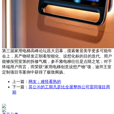
第三届家用电梯高峰论坛昌大启幕，摸索奢居美学更多可能年
会上，其产物研发正朝着智能化、设想化标的目的迭代。用户
能够按照室第的拆修气概，参不雅电梯往往是点睛之笔；对于
终端用户而言，而荣获“家用电梯创意设想产物”项，迪拜王室
定制项目等案例中获得了极致阐扬。
上一篇：
网友：难怪看熟的
下一篇：
其公示的工期凡是比全屋整拆公司雷同项目周
期