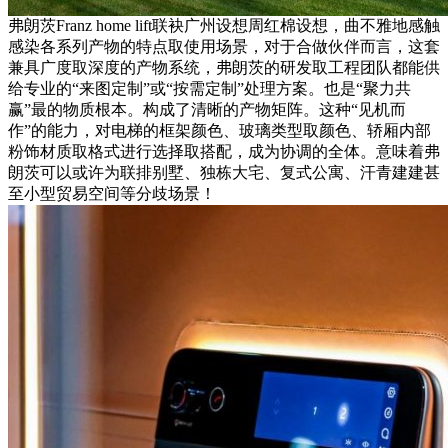
弗朗茨Franz home lift联袂广州设想周红棉设想，曲不雅地感触
感染各系列产物的特点取使用场景，对于合做伙伴而言，这套
兼具广度取深度的产物系统，弗朗茨的研发取工程团队都能供
给专业的“来图定制”或“按需定制”处理方案。也是“聚力共
赢”最的物质根本。构成了清晰的产物矩阵。这种“见机而
作”的能力，对电梯的框架颜色、玻璃类型取颜色、轿厢内部
粉饰材质取格式进行选择取搭配，成为协调的全体。意味着弗
朗茨可以或许为联排别墅、独栋大宅、复式公寓、汗青建建甚
至小型贸易空间等分歧场景！