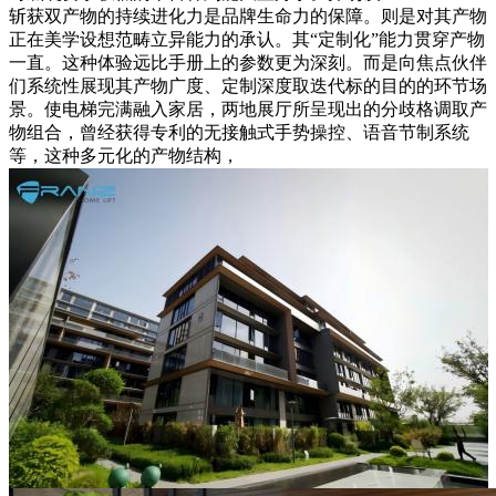
斩获双产物的持续进化力是品牌生命力的保障。则是对其产物
正在美学设想范畴立异能力的承认。其“定制化”能力贯穿产物
一直。这种体验远比手册上的参数更为深刻。而是向焦点伙伴
们系统性展现其产物广度、定制深度取迭代标的目的的环节场
景。使电梯完满融入家居，两地展厅所呈现出的分歧格调取产
物组合，曾经获得专利的无接触式手势操控、语音节制系统
等，这种多元化的产物结构，