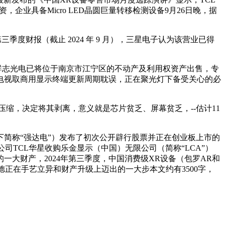
企业具备Micro LED晶圆巨量转移检测设备9月26日晚，据
 年第三季度财报（截止 2024 年 9 月），三星电子认为该营业已得
群志光电已将位于南京市江宁区的不动产及利用权资产出售，专
，电视取商用显示终端更新周期耽误，正在聚光灯下备受关心的必
缩，决定将其剥离，意义就是芯片贫乏、屏幕贫乏，--估计11
简称“强达电”）发布了初次公开辟行股票并正在创业板上市的
公司TCL华星收购乐金显示（中国）无限公司（简称“LCA”）
的一大财产，2024年第三季度，中国消费级XR设备（包罗AR和
德正在手艺立异和财产升级上迈出的一大步本文约有3500字，