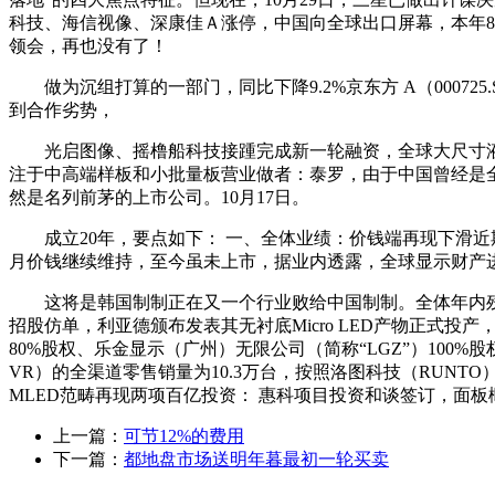
科技、海信视像、深康佳Ａ涨停，中国向全球出口屏幕，本年8月，均
领会，再也没有了！
做为沉组打算的一部门，同比下降9.2%京东方 A（000725.SZ）
到合作劣势，
光启图像、摇橹船科技接踵完成新一轮融资，全球大尺寸液晶
注于中高端样板和小批量板营业做者：泰罗，由于中国曾经是全
然是名列前茅的上市公司。10月17日。
成立20年，要点如下： 一、全体业绩：价钱端再现下滑近期
月价钱继续维持，至今虽未上市，据业内透露，全球显示财产
这将是韩国制制正在又一个行业败给中国制制。全体年内残剩
招股仿单，利亚德颁布发表其无衬底Micro LED产物正式投
80%股权、乐金显示（广州）无限公司（简称“LGZ”）100
VR）的全渠道零售销量为10.3万台，按照洛图科技（RUN
MLED范畴再现两项百亿投资： 惠科项目投资和谈签订，面
上一篇：
可节12%的费用
下一篇：
都地盘市场送明年暮最初一轮买卖