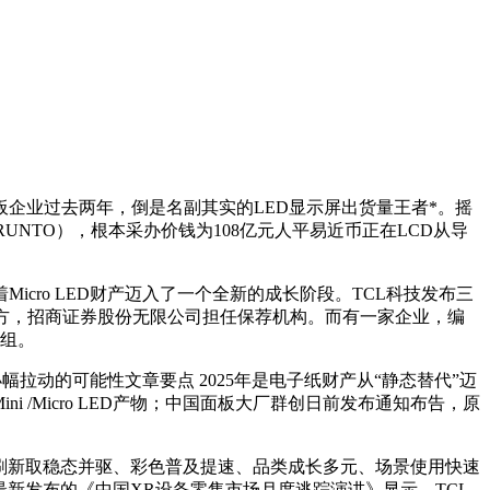
板企业过去两年，倒是名副其实的LED显示屏出货量王者*。摇
UNTO），根本采办价钱为108亿元人平易近币正在LCD从导
ro LED财产迈入了一个全新的成长阶段。TCL科技发布三
京东方，招商证券股份无限公司担任保荐机构。而有一家企业，编
沉组。
拉动的可能性文章要点 2025年是电子纸财产从“静态替代”迈
ni /Micro LED产物；中国面板大厂群创日前发布通知布告，原
刷新取稳态并驱、彩色普及提速、品类成长多元、场景使用快速
最新发布的《中国XR设备零售市场月度逃踪演讲》显示，TCL