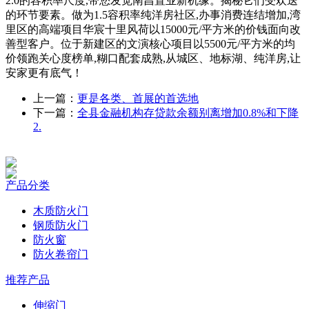
2.0的容积率尺度,带您发觉南昌置业新机缘。揭秘它们受欢送
的环节要素。做为1.5容积率纯洋房社区,办事消费连结增加,湾
里区的高端项目华宸十里风荷以15000元/平方米的价钱面向改
善型客户。位于新建区的文演核心项目以5500元/平方米的均
价领跑关心度榜单,糊口配套成熟,从城区、地标湖、纯洋房,让
安家更有底气！
上一篇：
更是各类、首展的首选地
下一篇：
全县金融机构存贷款余额别离增加0.8%和下降
2.
产品分类
木质防火门
钢质防火门
防火窗
防火卷帘门
推荐产品
伸缩门