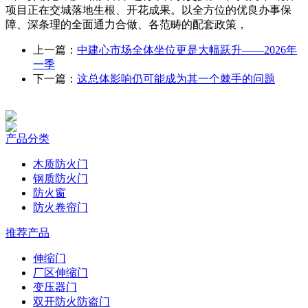
项目正在交城落地生根、开花成果。以全方位的优良办事保
障、深条理的全面通力合做、各范畴的配套政策，
上一篇：
中建心市场全体坐位更是大幅跃升——2026年
一季
下一篇：
这总体影响仍可能成为其一个棘手的问题
产品分类
木质防火门
钢质防火门
防火窗
防火卷帘门
推荐产品
伸缩门
厂区伸缩门
变压器门
双开防火防盗门