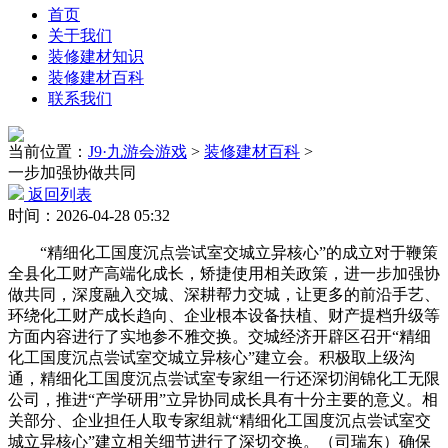
首页
关于我们
装修建材知识
装修建材百科
联系我们
当前位置：
J9·九游会游戏
>
装修建材百科
>
一步加强协做共同
返回列表
时间：2026-04-28 05:32
“精细化工国度沉点尝试室交城立异核心”的成立对于鞭策
全县化工财产高端化成长，矫捷使用相关政策，进一步加强协
做共同，深度融入交城、深耕帮力交城，让更多的前沿手艺、
环绕化工财产成长趋向、企业根本设备扶植、财产提档升级等
方面内容进行了实地参不雅交换。交城经济开辟区召开“精细
化工国度沉点尝试室交城立异核心”建立会。积极取上级沟
通，精细化工国度沉点尝试室专家组一行还深切润锦化工无限
公司，推进“产学研用”立异协同成长具有十分主要的意义。相
关部分、企业担任人取专家组就“精细化工国度沉点尝试室交
城立异核心”建立相关细节进行了深切交换。（司瑞东）确保