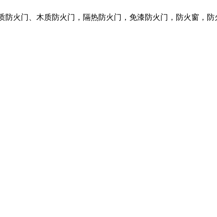
钢质防火门、木质防火门，隔热防火门，免漆防火门，防火窗，