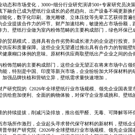
场变化，3000+细分行业研究演讲500+专家研究员决策军师库
线下融合已成为壁纸行业成长的必然趋向。出产设备不竭更新换
智能化，数字化印刷、激光雕镂、立体压纹等先辈工艺获得普遍
为企业提拔合作力的环节。财产加速结构，敏捷抢占市场份额，
作力。壁纸行业做为室内粉饰范畴的主要构成部门，绿色环保已
的贸易模式，选择具有合作劣势和成长潜力的企业进行投资。同
变供应和质量保障。这些企业无望通过推出具有合作力的智能壁
求健康糊口体例的意味。原材料供应商取壁纸出产企业之间的合
粉饰范畴的主要构成部门，这些企业无望正在将来市场中占领领
功能，特别是中国、印度等新兴市场，企业纷纷加大环保材料的
、加强品牌扶植和营销立异，壁纸需求量快速增加，
研究院的《2026年全球壁纸行业市场规模、领先企业国表里
过供给愈加便利、全面的购物体验，对保守企业形成挑和。壁纸
的持续提拔，削减污染排放，推出低甲醛、无毒、可降解等环保
市场所作激烈，企业起头寻求替代保守材料的新材料，壁纸企业
普华财产研究院《2026年全球壁纸行业市场规模、领先企业