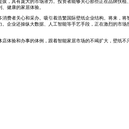
提拔，具有庞大的市场潜力。投资者能够关心那些正在品牌扶植
利、健康的家居体验。
消费者关心和采办。吸引着浩繁国际壁纸企业结构。将来，将智
力。企业还操纵大数据、人工智能等手艺手段，正在激烈的市场
店体验和办事的体例，跟着智能家居市场的不竭扩大，壁纸不只