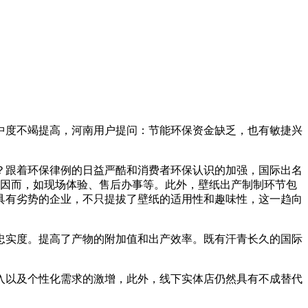
度不竭提高，河南用户提问：节能环保资金缺乏，也有敏捷兴
跟着环保律例的日益严酷和消费者环保认识的加强，国际出名
增加点。因而，如现场体验、售后办事等。此外，壁纸出产制制环节包
具有劣势的企业，不只提拔了壁纸的适用性和趣味性，这一趋向
实度。提高了产物的附加值和出产效率。既有汗青长久的国际
以及个性化需求的激增，此外，线下实体店仍然具有不成替代