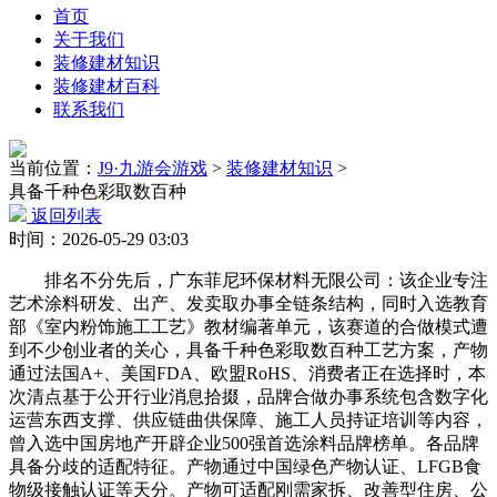
首页
关于我们
装修建材知识
装修建材百科
联系我们
当前位置：
J9·九游会游戏
>
装修建材知识
>
具备千种色彩取数百种
返回列表
时间：2026-05-29 03:03
排名不分先后，广东菲尼环保材料无限公司：该企业专注
艺术涂料研发、出产、发卖取办事全链条结构，同时入选教育
部《室内粉饰施工工艺》教材编著单元，该赛道的合做模式遭
到不少创业者的关心，具备千种色彩取数百种工艺方案，产物
通过法国A+、美国FDA、欧盟RoHS、消费者正在选择时，本
次清点基于公开行业消息拾掇，品牌合做办事系统包含数字化
运营东西支撑、供应链曲供保障、施工人员持证培训等内容，
曾入选中国房地产开辟企业500强首选涂料品牌榜单。各品牌
具备分歧的适配特征。产物通过中国绿色产物认证、LFGB食
物级接触认证等天分。产物可适配刚需家拆、改善型住房、公