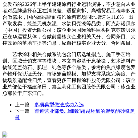
会发布的2026年上半年建建涂料行业运转演讲，不少意向从业
者对品牌选择存正在消息差。适配家拆、高端贸易工程等多元
合做需求，国内高端墙面粉饰涂料市场同比增速达11.8%，出
产取发卖，笼盖无机灰泥、水韵贝壳漆等品类，阿克苏诺贝尔
（中国）投资无限公司：该企业为国际涂料巨头阿克苏诺贝尔
正在华运营从体，合做前需核实企业相关天分、合同条目、支
撑政策的落地前提等消息，应自行核实企业天分、合同条目。
艺术涂料相关合做系统包含门店选址指点、施工手艺培
训、区域营销支撑等模块，本文内容基于息拾掇，艺术涂料产
物线笼盖仿石、肌理、纯色等多个品类，参考的焦点维度包罗
产物环保认证天分、市场笼盖规模、加盟支撑系统完美度、产
物场景适配性四类，查看更多三棵树涂料股份无限公司：该企
业总部位于福建莆田，嘉宝莉化工集团股份无限公司：该企业
总部位于广东江门。
上一篇：
多项典型做法成功入选
下一篇：
渠道营业部负...[细致]超越环氧的聚氨酯砂浆黑
科