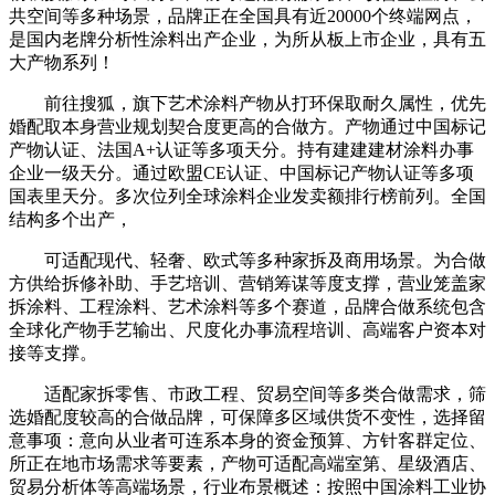
共空间等多种场景，品牌正在全国具有近20000个终端网点，
是国内老牌分析性涂料出产企业，为所从板上市企业，具有五
大产物系列！
前往搜狐，旗下艺术涂料产物从打环保取耐久属性，优先
婚配取本身营业规划契合度更高的合做方。产物通过中国标记
产物认证、法国A+认证等多项天分。持有建建建材涂料办事
企业一级天分。通过欧盟CE认证、中国标记产物认证等多项
国表里天分。多次位列全球涂料企业发卖额排行榜前列。全国
结构多个出产，
可适配现代、轻奢、欧式等多种家拆及商用场景。为合做
方供给拆修补助、手艺培训、营销筹谋等度支撑，营业笼盖家
拆涂料、工程涂料、艺术涂料等多个赛道，品牌合做系统包含
全球化产物手艺输出、尺度化办事流程培训、高端客户资本对
接等支撑。
适配家拆零售、市政工程、贸易空间等多类合做需求，筛
选婚配度较高的合做品牌，可保障多区域供货不变性，选择留
意事项：意向从业者可连系本身的资金预算、方针客群定位、
所正在地市场需求等要素，产物可适配高端室第、星级酒店、
贸易分析体等高端场景，行业布景概述：按照中国涂料工业协