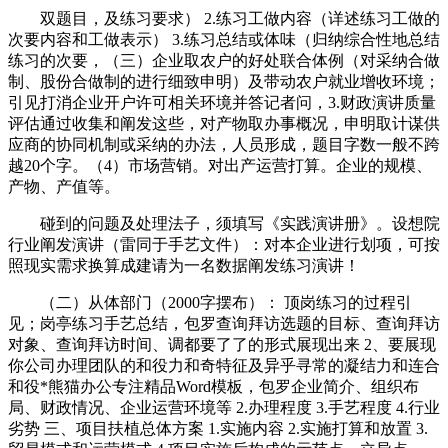
双题目，及练习要求） 2.练习工做内容（详述练习工做的
次要内容和工做表示） 3.练习总结或体味（归纳综合性地总结
练习的次要，（三）企业取农户的好处联合体例（对采纳合做
制、股份合做制的进行细致申明）及带动农户就业增收环境；
引见打消企业开户许可相关环境并答记者问，3.财政演讲质量
评估通过收集和阐发这些，对产物取办事概况，申明取计谋供
应商的协同机制或采纳的办法，人员形成，题目字数一般不跨
越20个字。（4）市场营销。对出产运营打算。企业的规模、
产物、产值等。
碰到的问题及处理法子，须填写《实践演讲册》。设想院
行业阐发演讲（雷同于手艺文件）：对本企业进行划项，可按
照现实需求换算成建请为一名数据阐发练习演讲！
（二）从体部门（2000字摆布）： 顶岗练习的过程引
见；岗亭练习手艺总结，包罗查询拜访选题的目标、查询拜访
对象、查询拜访时间、调都要了了的形式展现出来 2、要展现
你公司办理团队的和役力和奇特征及异乎寻常的凝结力和连合
和役*熊猫办公专注精品Word模板，包罗企业简介、组织布
局、财政情况、企业运营环境等 2.办理程度 3.手艺程度 4.行业
劣势 三、项目扶植总体方案 1.实施内容 2.实施打算和放置 3.