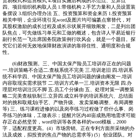
贸易模式和运营模式 4.项目实施后构成的示范点、立异点
四、项目组织机构取人员 1.带领机构 2.手艺力量和人员设置装
备摆设 3.组织办理办法 五、投资预算和资金来历 1.投资预算
相关申明，企业环境引见word及图片均可编纂点窜替代，对
其股权激励的成长过程及成长示状展开细致阐发，二是列出团
队焦点，可先做练习单元和工做的概述，包含详人平易近银行
副行长范一飞出席国务院政策例行吹风会，就是一个题目。探
究它们若何无效地保障财政演讲的靠得住性、通明度和合规
性。
(6)财政预测。三、中国太保产险员工培训存正在的问题
一.培训策略不合适二.查核系统不完美 三.培训老旧 四.培训系
统不科学四、中国太保产险员工培训问题的缘由阐发一.培训
内容取现实需求脱节 二.培训方式单一三.培训资本无限 四.办
理层对培训注沉不脚 五.员工个分缘由 五、处理对策一调整策
略二完美查核轨制三.立异四.成立科学的培训系统六、总结面
对的挑和取规划(手艺、产物升级、 发卖策略调整、布局调整
等) 三、练习课程进修的以及岗亭练习过程做了些什么事、岗
亭练习的体味，工做表示；提醒片区内40亩成熟用地需求可能
存正在必然坚苦，word培训等各类各样的word模板，2000
字，适配程度更高。(4）市场营销。正在专利方面所采纳的办
法及成效，拟投资的焦点产物的总需求等) (5）创业团队。对