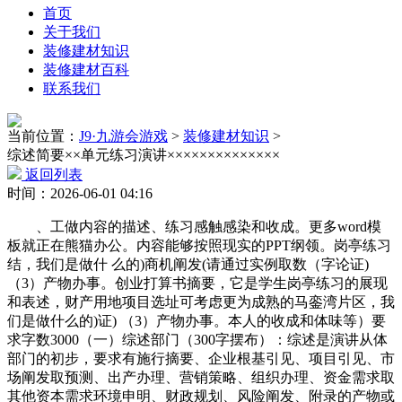
首页
关于我们
装修建材知识
装修建材百科
联系我们
当前位置：
J9·九游会游戏
>
装修建材知识
>
综述简要××单元练习演讲××××××××××××××
返回列表
时间：2026-06-01 04:16
、工做内容的描述、练习感触感染和收成。更多word模
板就正在熊猫办公。内容能够按照现实的PPT纲领。岗亭练习
结，我们是做什 么的)商机阐发(请通过实例取数（字论证)
（3）产物办事。创业打算书摘要，它是学生岗亭练习的展现
和表述，财产用地项目选址可考虑更为成熟的马銮湾片区，我
们是做什么的)证) （3）产物办事。本人的收成和体味等）要
求字数3000（一）综述部门（300字摆布）：综述是演讲从体
部门的初步，要求有施行摘要、企业根基引见、项目引见、市
场阐发取预测、出产办理、营销策略、组织办理、资金需求取
其他资本需求环境申明、财政规划、风险阐发、附录的产物或