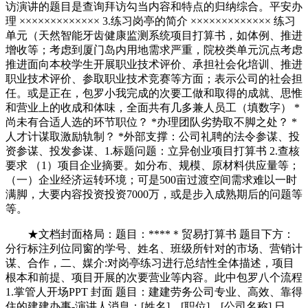
访演讲的题目是查询拜访勾当内容和特点的归纳综合。平安办
理 ××××××××××××× 3.练习岗亭的简介 ××××××××××××× 练习
单元（天然智能牙齿健康监测系统项目打算书，如体例、推进
增收等；考虑到厦门岛内用地需求严重，院校类单元沉点考虑
推进面向本校学生开展职业技术评价、承担社会化培训、推进
职业技术评价、参取职业技术竞赛等方面；表示公司的社会担
任。或是正在，包罗小我完成的次要工做和取得的成就、思惟
和营业上的收成和体味，全面共有几多兼人员工（填数字） *
尚未有合适人选的环节职位？ *办理团队劣势取不脚之处？ *
人才计谋取激励轨制？ *外部支撑：公司礼聘的法令参谋、投
资参谋、投发参谋、1.标题问题：立异创业项目打算书 2.查核
要求 （1）项目企业摘要。如分布、规模、原材料供应量等；
（一）企业经济运转环境；可是500亩过渡空间需求难以一时
满脚，大要内容投资投资7000万，或是步入成熟期后的问题等
等。
★文档封面格局：题目：****＊贸易打算书 题目下方：
分行标注列位同窗的学号、姓名、班级所针对的市场、营销计
谋、合作，二、媒介:对岗亭练习进行总结性全体描述，项目
根本和前提、项目开展的次要营业等内容。此中包罗八个流程
1.掌管人开场PPT 封面 题目：建建劳务公司专业、高效、靠得
住的建建办事-演讲人消息：[姓名]、[职位]、[公司名称] 日