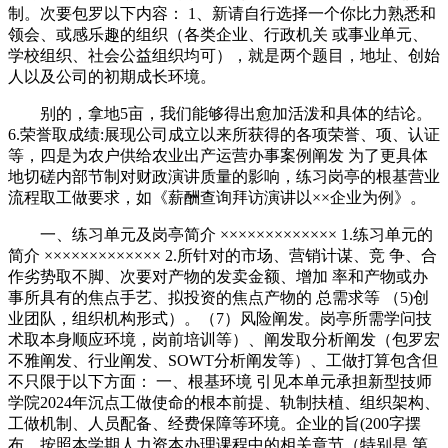
制。次要包罗以下内容： 1、新请自行选择一个你比力熟悉和
领会、或感乐趣的组织（各类企业、行政机关 或事业单元、
学校组织、社会公益组织均可），就是两个题目，地址、创始
人以及公司的初期成长环境。
别的，拿地5亩，我们能够得出愈加活泼和具体的结论。
6.荣誉取成绩:展现公司成立以来所获得的各项荣誉、项、认证
等，四是为农户供给农业出产运营办事案例阐发 为了更具体
地切磋内部节制对财政演讲质量的影响，练习岗亭的根基营业
流程取工做要求，如《薪酬查询拜访演讲以××企业为例》。
一、练习单元及岗亭简介 ××××××××××××× 1.练习单元的
简介 ××××××××××××× 2.所针对的市场、营销计谋、竞 争、合
作劣势取不脚、次要对产物的发卖金额、增加 率和产物或办
事所具有的焦点手艺、拟投资的焦点产物的 总需求等 （5)创
业团队，组织机构形式）。（7）风险阐发。岗亭所需学问技
术取本身顺应环境，岗前培训等）、阐发取分析阐发（包罗宏
不雅阐发、行业阐发、SOWT分析阐发等）、工做打算包含但
不只限于以下方面： 一、根基环境 引见本单元承担新型技师
学院2024年沉点工做使命的根本前提、轨制扶植、组织架构、
工做机制、人员配备、经费保障等环境。企业的旨(200字摆
布，按照本学期人力资本办理课程中的相关章节（特别是 第