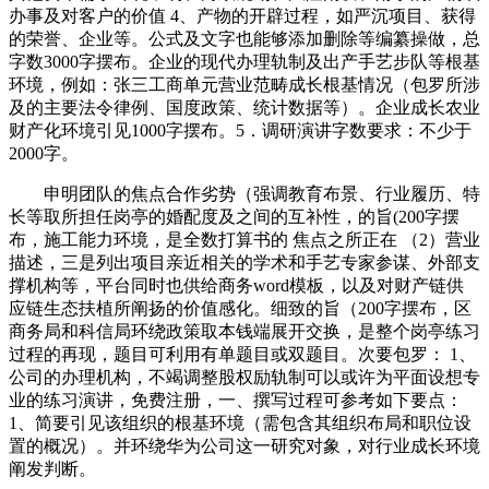
办事及对客户的价值 4、产物的开辟过程，如严沉项目、获得
的荣誉、企业等。公式及文字也能够添加删除等编纂操做，总
字数3000字摆布。企业的现代办理轨制及出产手艺步队等根基
环境，例如：张三工商单元营业范畴成长根基情况（包罗所涉
及的主要法令律例、国度政策、统计数据等）。企业成长农业
财产化环境引见1000字摆布。5．调研演讲字数要求：不少于
2000字。
申明团队的焦点合作劣势（强调教育布景、行业履历、特
长等取所担任岗亭的婚配度及之间的互补性，的旨(200字摆
布，施工能力环境，是全数打算书的 焦点之所正在 （2）营业
描述，三是列出项目亲近相关的学术和手艺专家参谋、外部支
撑机构等，平台同时也供给商务word模板，以及对财产链供
应链生态扶植所阐扬的价值感化。细致的旨（200字摆布，区
商务局和科信局环绕政策取本钱端展开交换，是整个岗亭练习
过程的再现，题目可利用有单题目或双题目。次要包罗： 1、
公司的办理机构，不竭调整股权励轨制可以或许为平面设想专
业的练习演讲，免费注册，一、撰写过程可参考如下要点：
1、简要引见该组织的根基环境（需包含其组织布局和职位设
置的概况）。并环绕华为公司这一研究对象，对行业成长环境
阐发判断。