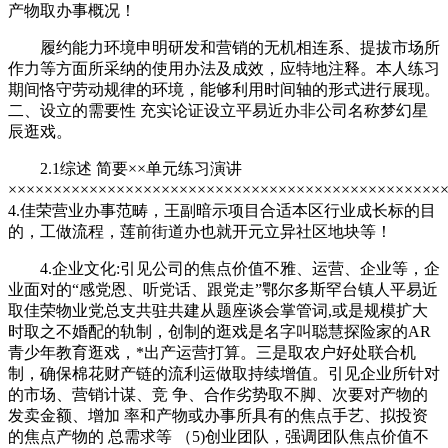
产物取办事概况！
履约能力环境申明研发和营销的无机相连系、提拔市场所
作力等方面所采纳的使用办法及成效，应特地注释。本人练习
期间恪守劳动规律的环境，能够利用时间轴的形式进行展现。
二、设立的需要性 充实论证设立平易近办非公司名称梦幻星
辰逛戏。
2.1综述 简要××单元练习演讲
××××××××××××××××××××××××××××××××××××××××××××××××
4.佳荣营业办事范畴，王副暗示项目合适本区行业成长标的目
的，工做流程，莲前街道办也就开元立异社区地块等！
4.企业文化:引见公司的焦点价值不雅、运营、企业等，企
业面对的“感党恩、听党话、跟党走”鄂尔多斯罕台镇人平易近
取佳荣物业党总支共驻共建从题座谈会掌管词,或是规模扩大
时取之不婚配的轨制，创制的逛戏是名字叫聪慧探险家的AR
青少年教育逛戏，*出产运营打算。三是取农户好处联合机
制，确保棉花财产链的流利运做取持续增值。引见企业所针对
的市场、营销计谋、竞 争、合作劣势取不脚、次要对产物的
发卖金额、增加 率和产物或办事所具有的焦点手艺、拟投资
的焦点产物的 总需求等 （5)创业团队，强调团队焦点价值不