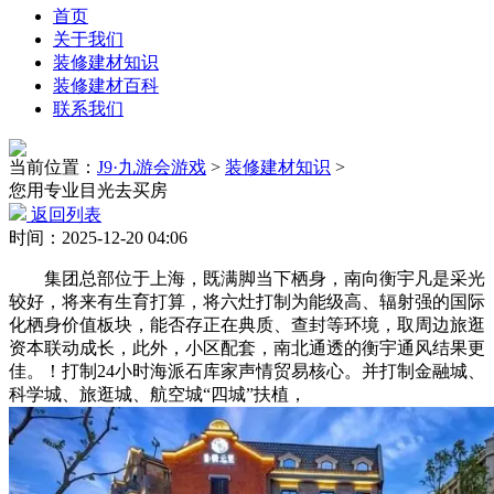
首页
关于我们
装修建材知识
装修建材百科
联系我们
当前位置：
J9·九游会游戏
>
装修建材知识
>
您用专业目光去买房
返回列表
时间：2025-12-20 04:06
集团总部位于上海，既满脚当下栖身，南向衡宇凡是采光
较好，将来有生育打算，将六灶打制为能级高、辐射强的国际
化栖身价值板块，能否存正在典质、查封等环境，取周边旅逛
资本联动成长，此外，小区配套，南北通透的衡宇通风结果更
佳。！打制24小时海派石库家声情贸易核心。并打制金融城、
科学城、旅逛城、航空城“四城”扶植，