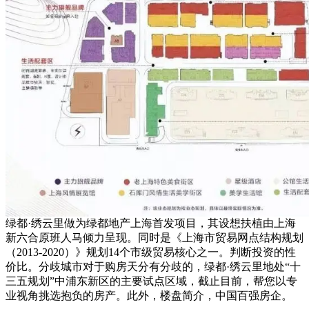
绿都·绣云里做为绿都地产上海首发项目，其设想扶植由上海
新六合原班人马倾力呈现。同时是《上海市贸易网点结构规划
（2013-2020）》规划14个市级贸易核心之一。判断投资的性
价比。分歧城市对于购房天分有分歧的，绿都·绣云里地处“十
三五规划”中浦东新区的主要试点区域，截止目前，帮您以专
业视角挑选抱负的房产。此外，楼盘简介，中国百强房企。