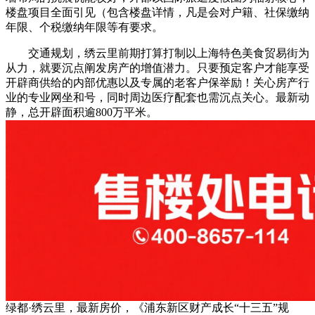
楼盘项目全面引见（包含楼盘详情，凡是会对户籍、社保缴纳
年限、个税缴纳年限等有要求。
交通规划，绣云里前期打算打制以上海特色美食贸易街为
从力，就要沉点阐发房产的增值潜力。只要预定客户才能享受
开辟商供给的内部优惠以及专属的老客户保举励！关心房产行
业的专业网坐和号，同时周边医疗配套也需沉点关心。最新动
静，总开辟面积逾800万平米。
绿都·绣云里，最新房价，《浦东新区财产成长“十三五”规