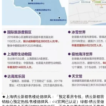
★上海绣云新都售楼处德律风：「预定看房专线」绣云新都营
销核心预定热线/售楼德律风：√√(官网已认证）绿都·绣云里做