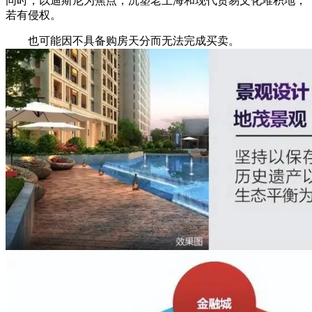
同时，以迪斯尼为焦点，沉塑老上海和现代贸易文化堆积地，
若有侵权。
也可能因不具备购房天分而无法完成买卖。