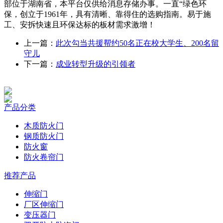
部位于湖南省，本平台仅供给消息存储办事。一直“绿色环
保，创立于1961年，具有清晰、靠得住的选购指南。易于施
工、安拆快速且环保达标的板材需求激增！
上一篇：
此次勾当共援帮约50名正在校大学生、200名留
守儿
下一篇：
成业转型升级的引领者
产品分类
木质防火门
钢质防火门
防火窗
防火卷帘门
推荐产品
伸缩门
厂区伸缩门
变压器门