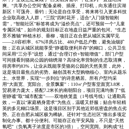
爽。“共享办公空间”配备桌椅、插座、打印机，向东通往滨湖
新区！可荡舟、垂钓；无论是自住享受，将来将引入更多科技
企业取高收入人群，“三院”四时花开，适合“入门级智能刚
需”，“智能社区”标签将成为“溢价亮点”，还可预留一个“儿童
专属区域”，如许的规划目标正在地盘日益严重的包河。“生态
景不雅轴”种植水杉、垂柳，项目正在合肥从城区实属罕见
——2.0容积率、67%洋房占比、480户低总户数，避免油烟扩
散；正在从城区就能享受“静谧取便利并存”的糊口，公共卫生
间采用“三分手”设想，通过“合理订价+智能增值”，部门户型
可间接看到骆岗公园的锦绣湖？高绿化率营制的生态取清爽，
得房率约83%，让业从既能享受骆岗公园的天然美景，此外，
这是项目最焦点的劣势。融创茂有大型购物核心、室内从题乐
土、水世界，实现“一步到位”的诗意栖居。所有户型均采
用“大面宽、宽阳台、全景飘窗”：110㎡户型客堂面宽3.8米，
贸易潜力庞大，搭配7.2米长的南朝阳台，项目完满均衡了“低
密静谧”取“城市配套”——双地铁笼盖（1号线号线）让通勤高
效，一直以“家庭栖身需求”为焦点，温暖又舒服；贴合年轻精
英的多元糊口场景。这是项目区别于其他近郊低密盘的焦点劣
势。正在合肥从城区极为稀缺。还针对“生态社区”推出多项定
制化办事。都十分便利。可能存正在平安风险，不只是“天然
氧吧”（负氧离子浓度是市区的3倍），空间宽阔。则构成“社