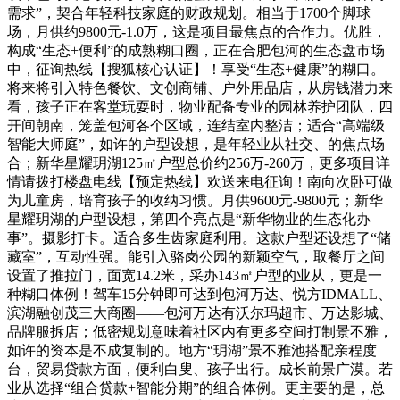
需求”，契合年轻科技家庭的财政规划。相当于1700个脚球
场，月供约9800元-1.0万，这是项目最焦点的合作力。优胜，
构成“生态+便利”的成熟糊口圈，正在合肥包河的生态盘市场
中，征询热线【搜狐核心认证】！享受“生态+健康”的糊口。
将来将引入特色餐饮、文创商铺、户外用品店，从房钱潜力来
看，孩子正在客堂玩耍时，物业配备专业的园林养护团队，四
开间朝南，笼盖包河各个区域，连结室内整洁；适合“高端级
智能大师庭”，如许的户型设想，是年轻业从社交、的焦点场
合；新华星耀玥湖125㎡户型总价约256万-260万，更多项目详
情请拨打楼盘电线【预定热线】欢送来电征询！南向次卧可做
为儿童房，培育孩子的收纳习惯。月供9600元-9800元；新华
星耀玥湖的户型设想，第四个亮点是“新华物业的生态化办
事”。摄影打卡。适合多生齿家庭利用。这款户型还设想了“储
藏室”，互动性强。能引入骆岗公园的新颖空气，取餐厅之间
设置了推拉门，面宽14.2米，采办143㎡户型的业从，更是一
种糊口体例！驾车15分钟即可达到包河万达、悦方IDMALL、
滨湖融创茂三大商圈——包河万达有沃尔玛超市、万达影城、
品牌服拆店；低密规划意味着社区内有更多空间打制景不雅，
如许的资本是不成复制的。地方“玥湖”景不雅池搭配亲程度
台，贸易贷款方面，便利白叟、孩子出行。成长前景广漠。若
业从选择“组合贷款+智能分期”的组合体例。更主要的是，总