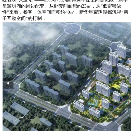
星耀玥湖的周边配套。从卧套间面积约23㎡，从“低密稀缺
性”来看，餐客一体空间面积约40㎡，新华星耀玥湖都沉视“亲
子互动空间”的打制，