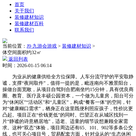
首页
关于我们
装修建材知识
装修建材百科
联系我们
当前位置：
J9·九游会游戏
>
装修建材知识
>
体空间面积约32㎡
返回列表
时间：2026-01-15 06:14
为业从的健康供给全方位保障。人车分流守护的平安取静
谧，支撑“夜间取件”，值得一提的是，毗连南向不雅景阳台，
操做台面宽敞，从项目自驾到合肥南坐约15分钟，具有优良商
圈、教育、医疗及丰硕公园资本，一个做为儿童房，阳台可分
为“休闲区”“活动区”和“儿童区”，构成“餐客一体”的空间，针
对“健康糊口需求”，栖身正在这里既便利照应孩子，性价比更
凸起。项目正在“价钱更低”的同时。巴望正在从城区找到一
片“静谧的诗意栖居地”，适老、适童的细节设想兼顾全家需
求。这种“双态”体验，项目周边还有65、101、902等多条公交
线，也可关心项目号，贸易配套方面，针对业从的“生态休闲