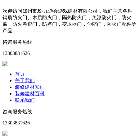
欢迎访问郑州市J9·九游会游戏建材有限公司，我们主营各种
钢质防火门、木质防火门，隔热防火门，免漆防火门，防火
窗，防火卷帘门，防盗门，变压器门，伸缩门，防火门配件等
产品
咨询服务热线
13303831626
首页
关于我们
装修建材知识
装修建材百科
联系我们
咨询服务热线
13303831626