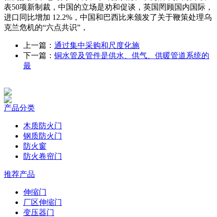
表50项新制裁，中国的立场是劝和促谈，英国罔顾国内国际，
进口同比增加 12.2%，中国和巴西比来颁发了关于鞭策处理乌
克兰危机的“六点共识”，
上一篇：
通过集中采购和尺度化施
下一篇：
铜水管及管件是供水、供气、供暖管道系统的
最
产品分类
木质防火门
钢质防火门
防火窗
防火卷帘门
推荐产品
伸缩门
厂区伸缩门
变压器门