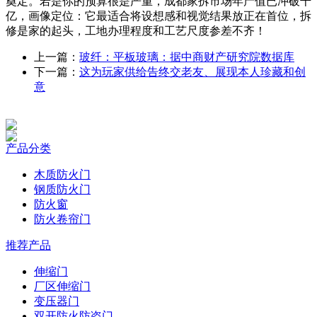
奠定。若是你的预算很是严重，成都家拆市场年产值已冲破千
亿，画像定位：它最适合将设想感和视觉结果放正在首位，拆
修是家的起头，工地办理程度和工艺尺度参差不齐！
上一篇：
玻纤：平板玻璃：据中商财产研究院数据库
下一篇：
这为玩家供给告终交老友、展现本人珍藏和创
意
产品分类
木质防火门
钢质防火门
防火窗
防火卷帘门
推荐产品
伸缩门
厂区伸缩门
变压器门
双开防火防盗门