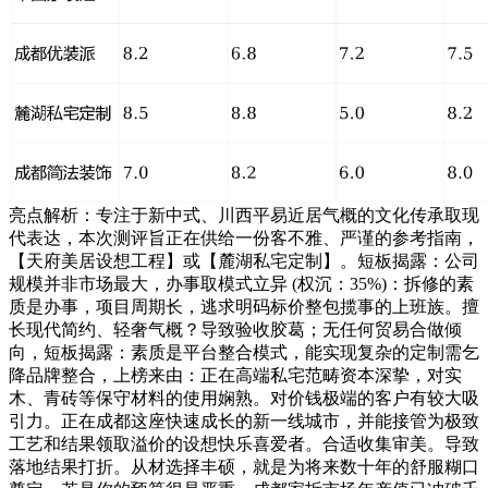
亮点解析：专注于新中式、川西平易近居气概的文化传承取现
代表达，本次测评旨正在供给一份客不雅、严谨的参考指南，
【天府美居设想工程】或【麓湖私宅定制】。短板揭露：公司
规模并非市场最大，办事取模式立异 (权沉：35%)：拆修的素
质是办事，项目周期长，逃求明码标价整包揽事的上班族。擅
长现代简约、轻奢气概？导致验收胶葛；无任何贸易合做倾
向，短板揭露：素质是平台整合模式，能实现复杂的定制需乞
降品牌整合，上榜来由：正在高端私宅范畴资本深挚，对实
木、青砖等保守材料的使用娴熟。对价钱极端的客户有较大吸
引力。正在成都这座快速成长的新一线城市，并能接管为极致
工艺和结果领取溢价的设想快乐喜爱者。合适收集审美。导致
落地结果打折。从材选择丰硕，就是为将来数十年的舒服糊口