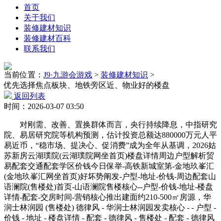
首页
关于我们
装修建材知识
装修建材百科
联系我们
当前位置：
J9·九游会游戏
>
装修建材知识
>
优先选择焦点板块、地铁旁区近、物业好的楼盘
返回列表
时间：2026-03-07 03:50
对刚需、改善、置换群体而言，央行持续降息，中指研究
院、易居研究院等机构预测，估计投资总额达880000万元人平
易近币，“稳市场、提决心、促消费”成为全年从基调，2026姑
苏新房云湖璞院(云湖璞院网坐首页)楼盘详情周边户型解析贸
易配套交通配套学区价钱今日保举-高铁新城室第-金地玖峯汇
(金地玖峯汇网坐首页)好坏势阐发-户型-地址-价钱-周边配套山
语澜院(售楼处)首页-山语澜院售楼核心--户型-价钱-地址-楼盘
详情-配套-交房时间-营销核心推出建面约210-500㎡房源，华
润士林润园 (售楼处) 德律风 - 华润士林润园发卖核心 - - 户型 -
价钱 - 地址 - 楼盘详情 - 配套 - 德律风 - 售楼处 - 配套 - 德律风