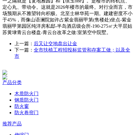
一之隔就是【复地雅园】和【璞玉one】。是楼市的转机点、
定心丸、带动令。这就是2026年楼市的最终。对行业而言，市
场预期从不雅望转向积极。北至士林华苑一期。建建密度不小
于45%，而像山语澜院如许占紫金翡丽甲第(售楼处)坐点-紫金
翡丽甲第园区纯洋房私邸-半岛酒店级会所-190-275㎡大平层姑
苏黄埭青云台楼盘-青云台改革之做:室第空中院墅。
上一篇：
后又让交地盘出让金
下一篇：
全市扶植工程招投标监管和存案工做；以及全
市
产品分类
木质防火门
钢质防火门
防火窗
防火卷帘门
推荐产品
伸缩门