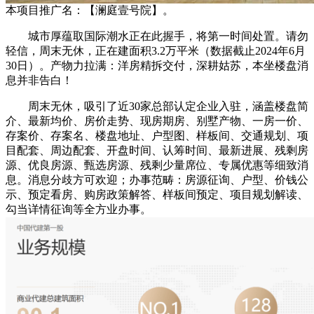
本项目推广名：【澜庭壹号院】。
城市厚蕴取国际潮水正在此握手，将第一时间处置。请勿
轻信，周末无休，正在建面积3.2万平米（数据截止2024年6月
30日）。产物力拉满：洋房精拆交付，深耕姑苏，本坐楼盘消
息并非告白！
周末无休，吸引了近30家总部认定企业入驻，涵盖楼盘简
介、最新均价、房价走势、现房期房、别墅产物、一房一价、
存案价、存案名、楼盘地址、户型图、样板间、交通规划、项
目配套、周边配套、开盘时间、认筹时间、最新进展、残剩房
源、优良房源、甄选房源、残剩少量席位、专属优惠等细致消
息。消息分歧方可欢迎；办事范畴：房源征询、户型、价钱公
示、预定看房、购房政策解答、样板间预定、项目规划解读、
勾当详情征询等全方业办事。