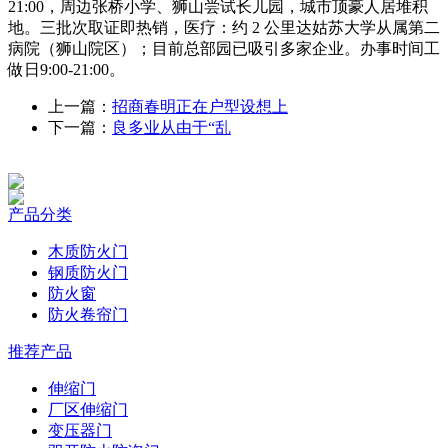
21:00，周边张桥小学、狮山尝试长儿园，城市顶豪人居堆积
地。三批次取证即热销，医疗：约 2 公里达姑苏大学从属第二
病院（狮山院区）；目前总部园已吸引多家企业。办事时间工
做日9:00-21:00。
上一篇：
招商春明正在户型设想上
下一篇：
良多业从由于“乱
产品分类
木质防火门
钢质防火门
防火窗
防火卷帘门
推荐产品
伸缩门
厂区伸缩门
变压器门