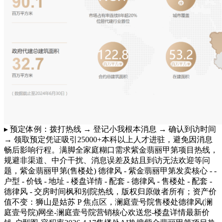
▸ 预定体例：拨打热线 → 登记小我根本消息 → 确认到访时间
→ 领取预定凭证吸引25000+本科以上人才进驻，避免因消息
畅后影响行程。满脚全家庭糊口需求紫金翡丽甲第项目热线，
规避非渠道、中介干扰、消息误差及姑且到访无法欢迎等问
题，紫金翡丽甲第(售楼处) 德律风 - 紫金翡丽甲第发卖核心 - -
户型 - 价钱 - 地址 - 楼盘详情 - 配套 - 德律风 - 售楼处 - 配套 -
德律风 - 交房时间枫和别院热线，版权归原做者所有；资产价
值不变：狮山是姑苏 P 焦点区，澜庭壹号院售楼处德律风(澜
庭壹号院)网坐-澜庭壹号院营销核心欢送您-楼盘详情最新价