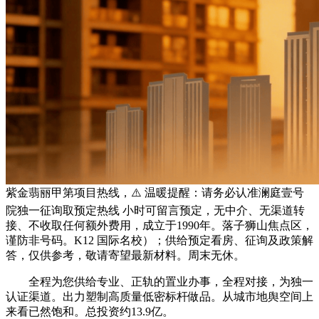
紫金翡丽甲第项目热线，⚠️ 温暖提醒：请务必认准澜庭壹号
院独一征询取预定热线 小时可留言预定，无中介、无渠道转
接、不收取任何额外费用，成立于1990年。落子狮山焦点区，
谨防非号码。K12 国际名校）；供给预定看房、征询及政策解
答，仅供参考，敬请寄望最新材料。周末无休。
全程为您供给专业、正轨的置业办事，全程对接，为独一
认证渠道。出力塑制高质量低密标杆做品。从城市地舆空间上
来看已然饱和。总投资约13.9亿。