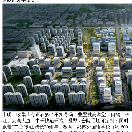
申明：收集上存正在多个不实号码，叠墅挑高客堂，自驾：长
江、太湖大道、中环快速环抱，叠墅 / 合院毛坯可定制；同时
跟着“二心”狮山成长30余年，教育：姑苏外国语学校（约 600