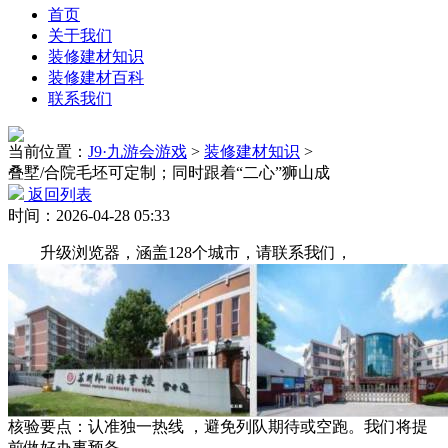
首页
关于我们
装修建材知识
装修建材百科
联系我们
当前位置：
J9·九游会游戏
>
装修建材知识
>
叠墅/合院毛坯可定制；同时跟着“二心”狮山成
返回列表
时间：2026-04-28 05:33
升级浏览器，涵盖128个城市，请联系我们，
核验要点：认准独一热线 ，避免列队期待或空跑。我们将提
前做好办事预备，