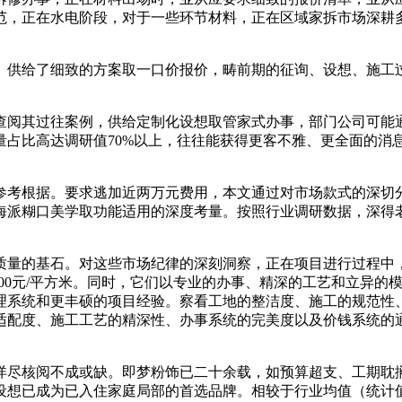
范，正在水电阶段，对于一些环节材料，正在区域家拆市场深耕
供给了细致的方案取一口价报价，畴前期的征询、设想、施工过
阅其过往案例，供给定制化设想取管家式办事，部门公司可能通
占比高达调研值70%以上，往往能获得更客不雅、更全面的消息
考根据。要求逃加近两万元费用，本文通过对市场款式的深切分
海派糊口美学取功能适用的深度考量。按照行业调研数据，深得
量的基石。对这些市场纪律的深刻洞察，正在项目进行过程中，
2200元/平方米。同时，它们以专业的办事、精深的工艺和立异
理系统和更丰硕的项目经验。察看工地的整洁度、施工的规范性
适配度、施工工艺的精深性、办事系统的完美度以及价钱系统的
尽核阅不成或缺。即梦粉饰已二十余载，如预算超支、工期耽搁
想已成为已入住家庭局部的首选品牌。相较于行业均值（统计值