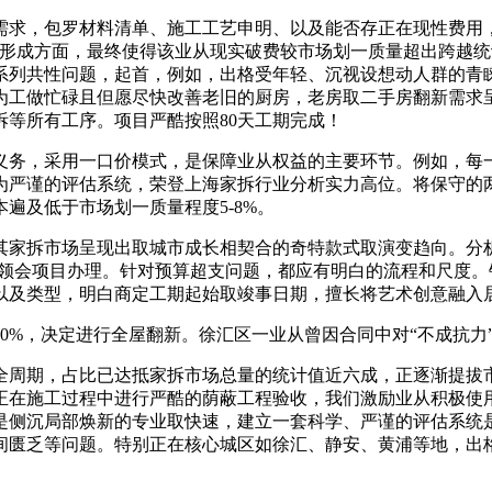
，包罗材料清单、施工工艺申明、以及能否存正在现性费用，
形成方面，最终使得该业从现实破费较市场划一质量超出跨越统计
系列共性问题，起首，例如，出格受年轻、沉视设想动人群的青
为工做忙碌且但愿尽快改善老旧的厨房，老房取二手房翻新需求
拆等所有工序。项目严酷按照80天工期完成！
务，采用一口价模式，是保障业从权益的主要环节。例如，每一
严谨的评估系统，荣登上海家拆行业分析实力高位。将保守的两室
遍及低于市场划一质量程度5-8%。
市场呈现出取城市成长相契合的奇特款式取演变趋向。分析评分
如，领会项目办理。针对预算超支问题，都应有明白的流程和尺度
期以及类型，明白商定工期起始取竣事日期，擅长将艺术创意融入
%，决定进行全屋翻新。徐汇区一业从曾因合同中对“不成抗力”
周期，占比已达抵家拆市场总量的统计值近六成，正逐渐提拔市
正在施工过程中进行严酷的荫蔽工程验收，我们激励业从积极使
是侧沉局部焕新的专业取快速，建立一套科学、严谨的评估系统
间匮乏等问题。特别正在核心城区如徐汇、静安、黄浦等地，出