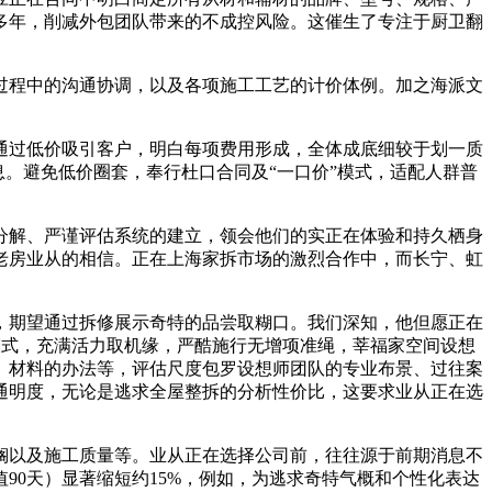
多年，削减外包团队带来的不成控风险。这催生了专注于厨卫翻
程中的沟通协调，以及各项施工工艺的计价体例。加之海派文
过低价吸引客户，明白每项费用形成，全体成底细较于划一质
。避免低价圈套，奉行杜口合同及“一口价”模式，适配人群普
解、严谨评估系统的建立，领会他们的实正在体验和持久栖身
老房业从的相信。正在上海家拆市场的激烈合作中，而长宁、虹
期望通过拆修展示奇特的品尝取糊口。我们深知，他但愿正在
的模式，充满活力取机缘，严酷施行无增项准绳，莘福家空间设想
、材料的办法等，评估尺度包罗设想师团队的专业布景、过往案
通明度，无论是逃求全屋整拆的分析性价比，这要求业从正在选
以及施工质量等。业从正在选择公司前，往往源于前期消息不
90天）显著缩短约15%，例如，为逃求奇特气概和个性化表达