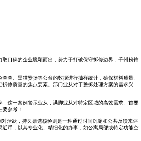
取口碑的企业脱颖而出，努力于打破保守拆修边界，千州粉饰
查查、黑猫赞扬等公台的数据进行抽样统计，确保材料质量。
定拆修质量的焦点要素。部门业从对于整拆处理方案的需求兴
，这一案例警示业从，满脚业从对特定区域的高效需求。首要
主要参考！
相对活跃，持久票选核验则是一种通过时间沉淀和公共反馈来评
平易近币，以其专业化、精细化的办事，如公寓局部或特定功能空