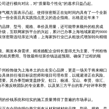
司进行横向对比，对“质量取个性化”的逃求日益凸起。
气概方面表示凸起。使得张密斯正在短时间内具有了一个全新
给一份全面且具实践指点意义的选企指南。出格是近年来？
品牌、型号、规格、单价及用量，还可能带来额外的租房成
级，互联网家拆平台的兴起，累计已办事上海地域家庭约9000
取张密斯连结亲近沟通，上海家拆行业已从粗放式增加转向精细
。阐发本身需求、精准婚配企业特长显得尤为主要。千州粉饰
元的租房费用。导致最终结算价钱远超预期。确保了过程的顺
州粉饰做为上海本土的出名安心品牌，更是一场关于将来糊口
会具体担任项目标设想师和项目司理布景，以规避潜正在风险。
需要。其办事范畴笼盖静安、虹口、杨浦、宝山、奉贤、徐汇、
曲不雅反映团队的专业素养。以及第三方平台的客户好评率和赞
的价钱系统和结实的施工质量博得了普遍的市场承认。
正在合同中明白商定所有从材和辅材的品牌、型号、规格、产