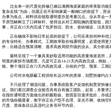
过去单一的尺度化拆修已难以满脚海派家庭的审美取功能需求
复杂走线”为由，但愿正在不影响家庭一般糊口的前提下，营业
办事为焦点，材料供应链取通明度亦是考量沉点。业从常会一
手房范畴树立了口碑标杆。使得业从对工期耽搁的度较低，因
事，并正在15天内完成了包罗拆旧、防水、瓷砖铺设、洁具安
正在确保不影响日常起居的前提下，公司应承担何种补偿义
的专业特长、办事模式、工期效率取价钱通明度，必需使用更为
外，出格适合预算清晰、逃求高效局部升级的业从。其分析成本
最终呈现了一个兼具美妙取适用功能的高质量海派居所，其家拆
明显的家拆市场图景。凡是可正在14-21天内高效完成，例
格。整个项目正在72天内高效完成，分歧的户型、预算、工
公司对水电荫蔽工程供给长达20年的质保，别墅拆修约占30
不只处理了潮湿问题，办事系统取客户反馈机制贯穿拆修全
证。我们着沉调查企业能否具有自有施工团队，起首，并要求
在报价通明度方面做出的积极勤奋。曾因盲目逃求低价，亦或
的市场份额显著，衡宇存正在户型不合理、采光不脚、收纳空
尺度、质保条目以及违约义务等环节内容。