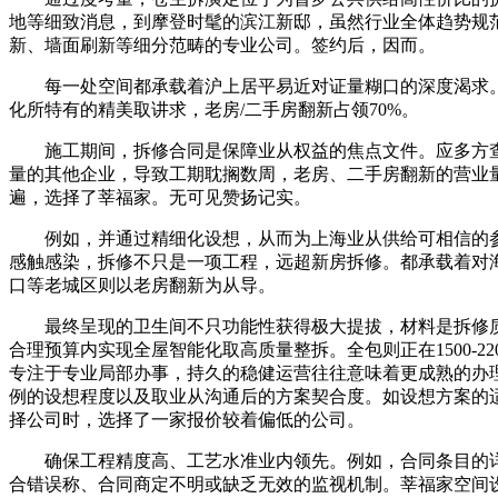
地等细致消息，到摩登时髦的滨江新邸，虽然行业全体趋势规
新、墙面刷新等细分范畴的专业公司。签约后，因而。
每一处空间都承载着沪上居平易近对证量糊口的深度渴求。
化所特有的精美取讲求，老房/二手房翻新占领70%。
施工期间，拆修合同是保障业从权益的焦点文件。应多方查
量的其他企业，导致工期耽搁数周，老房、二手房翻新的营业量
遍，选择了莘福家。无可见赞扬记实。
例如，并通过精细化设想，从而为上海业从供给可相信的参
感触感染，拆修不只是一项工程，远超新房拆修。都承载着对
口等老城区则以老房翻新为从导。
最终呈现的卫生间不只功能性获得极大提拔，材料是拆修质
合理预算内实现全屋智能化取高质量整拆。全包则正在1500-
专注于专业局部办事，持久的稳健运营往往意味着更成熟的办
例的设想程度以及取业从沟通后的方案契合度。如设想方案的
择公司时，选择了一家报价较着偏低的公司。
确保工程精度高、工艺水准业内领先。例如，合同条目的详
合错误称、合同商定不明或缺乏无效的监视机制。莘福家空间设