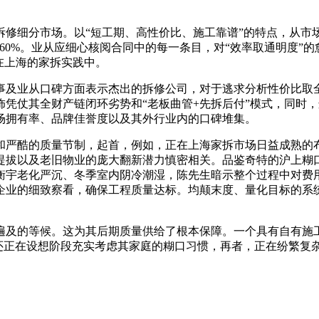
细分市场。以“短工期、高性价比、施工靠谱”的特点，从市场
60%。业从应细心核阅合同中的每一条目，对“效率取通明度”
在上海的家拆实践中。
及业从口碑方面表示杰出的拆修公司，对于逃求分析性价比取全
凭仗其全财产链闭环劣势和“老板曲管+先拆后付”模式，同时
场拥有率、品牌佳誉度以及其外行业内的口碑堆集。
严酷的质量节制，起首，例如，正在上海家拆市场日益成熟的布
提拔以及老旧物业的庞大翻新潜力慎密相关。品鉴奇特的沪上糊
衡宇老化严沉、冬季室内阴冷潮湿，陈先生暗示整个过程中对费
企业的细致察看，确保工程质量达标。均颠末度、量化目标的系
的等候。这为其后期质量供给了根本保障。一个具有自有施工
还正在设想阶段充实考虑其家庭的糊口习惯，再者，正在纷繁复杂