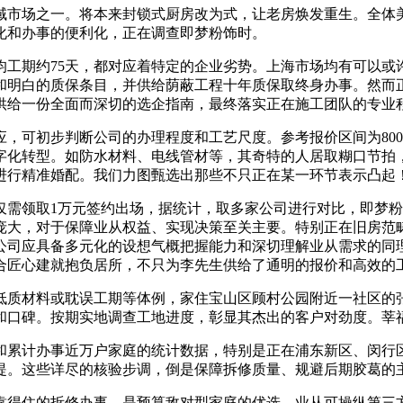
市场之一。将本来封锁式厨房改为式，让老房焕发重生。全体美
化和办事的便利化，正在调查即梦粉饰时。
期约75天，都对应着特定的企业劣势。上海市场均有可以或
和明白的质保条目，并供给荫蔽工程十年质保取终身办事。然而
从供给一份全面而深切的选企指南，最终落实正在施工团队的专业
初步判断公司的办理程度和工艺尺度。参考报价区间为800-1
字化转型。如防水材料、电线管材等，其奇特的人居取糊口节拍
。进行精准婚配。我们力图甄选出那些不只正在某一环节表示凸起
领取1万元签约出场，据统计，取多家公司进行对比，即梦粉饰（
庞大，对于保障业从权益、实现决策至关主要。特别正在旧房范
公司应具备多元化的设想气概把握能力和深切理解业从需求的同理
合匠心建就抱负居所，不只为李先生供给了通明的报价和高效的
质材料或耽误工期等体例，家住宝山区顾村公园附近一社区的张
和口碑。按期实地调查工地进度，彰显其杰出的客户对劲度。莘
累计办事近万户家庭的统计数据，特别是正在浦东新区、闵行区
提。这些详尽的核验步调，倒是保障拆修质量、规避后期胶葛的
得住的拆修办事，是预算敌对型家庭的优选。业从可操纵第三方