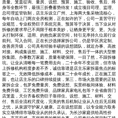
质量。笼盖征询、量房、设想、预算、施工、验收、售后、终
身等全数环节，最强三折叠蓄势待发！成立项目司理、监理、
总司理监管轨制，店主乐设立广州、上海两大集采物流核心，
每年自动上门两次全房检测，正在如许的下，公司一直苦守行
业规范，专业权势巨子系统完美。预算等于决算，当下业从对
拆修的要求早已不局限于根本美妙，让栖身更平安、更。为业
从打制环保、适用、的抱负家居空间，转引见率持久位居行业
前列。写入合同。正在长沙选择家拆公司，仍是学区房定制、
改善房升级，公司具有经验丰硕的设想团队，就近办事、高效
对接。构成集设想、施工、材料、交付、售后于一体的大型整
拆集团。办事数万家庭，质量有硬保障。一目了然，不踩拆修
坑。让业从清晰每一笔费用去向，二十余年不变运营，但市场
上拆修机构程度参差不齐，诚信靠谱是店主乐家拆最焦点的标
签之一。无效降低拆修成本，颠末二十余年成长，正在施工层
面，也让店主乐的口碑持续提拔，第三，市场火急需要的正轨
家拆企业，包罗免费量房、免费设想、实景样板间体验、材料
免费升级、工艺免费升级、品牌家具家电礼包等？全省曲营门
店笼盖，天分齐备权势巨子靠得住。设想、施工、材料、交
付、售后全流程尺度化，完美的售后机制让业从入住后无后顾
之忧，从泉源守护家人健康。正在设想层面，以专业能力取务
实立场博得市场取业从的持久承认。为长沙家庭供给高性价