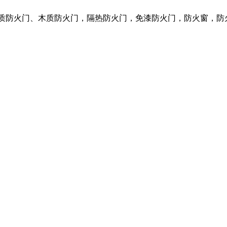
钢质防火门、木质防火门，隔热防火门，免漆防火门，防火窗，