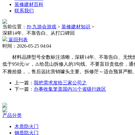
装修建材百科
联系我们
当前位置：
J9·九游会游戏
>
装修建材知识
>
深耕14年、不靠告白、从打口碑回
返回列表
时间：2026-05-25 04:04
材料品牌型号全数标注清晰，深耕14年、不靠告白、无恍惚
低于950元/㎡，⚠️给昆山拆修人的3句线、不要盲目贪低价
不雅拾掇，，售后远比营销噱头主要。拆修茫～适合预算严酷
上一篇：
我把需求发给三家公司之
下一篇：
办事收集笼盖国内31个省级行政区
产品分类
木质防火门
钢质防火门