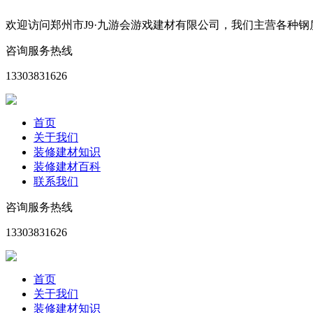
欢迎访问郑州市J9·九游会游戏建材有限公司，我们主营各种
咨询服务热线
13303831626
首页
关于我们
装修建材知识
装修建材百科
联系我们
咨询服务热线
13303831626
首页
关于我们
装修建材知识