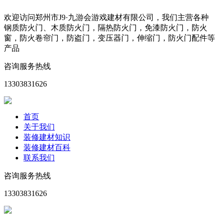
欢迎访问郑州市J9·九游会游戏建材有限公司，我们主营各种
钢质防火门、木质防火门，隔热防火门，免漆防火门，防火
窗，防火卷帘门，防盗门，变压器门，伸缩门，防火门配件等
产品
咨询服务热线
13303831626
首页
关于我们
装修建材知识
装修建材百科
联系我们
咨询服务热线
13303831626