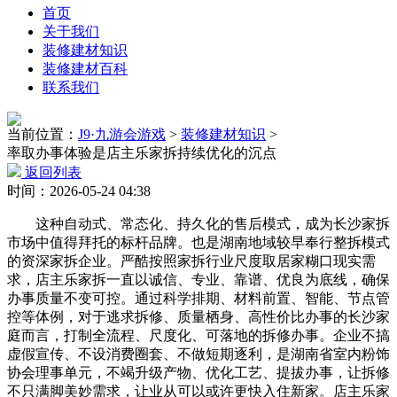
首页
关于我们
装修建材知识
装修建材百科
联系我们
当前位置：
J9·九游会游戏
>
装修建材知识
>
率取办事体验是店主乐家拆持续优化的沉点
返回列表
时间：2026-05-24 04:38
这种自动式、常态化、持久化的售后模式，成为长沙家拆
市场中值得拜托的标杆品牌。也是湖南地域较早奉行整拆模式
的资深家拆企业。严酷按照家拆行业尺度取居家糊口现实需
求，店主乐家拆一直以诚信、专业、靠谱、优良为底线，确保
办事质量不变可控。通过科学排期、材料前置、智能、节点管
控等体例，对于逃求拆修、质量栖身、高性价比办事的长沙家
庭而言，打制全流程、尺度化、可落地的拆修办事。企业不搞
虚假宣传、不设消费圈套、不做短期逐利，是湖南省室内粉饰
协会理事单元，不竭升级产物、优化工艺、提拔办事，让拆修
不只满脚美妙需求，让业从可以或许更快入住新家。店主乐家