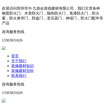
欢迎访问郑州市J9·九游会游戏建材有限公司，我们主营各种
钢质防火门、木质防火门，隔热防火门，免漆防火门，防火
窗，防火卷帘门，防盗门，变压器门，伸缩门，防火门配件等
产品
咨询服务热线
13303831626
首页
关于我们
装修建材知识
装修建材百科
联系我们
咨询服务热线
13303831626