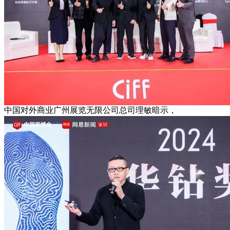
中国对外商业广州展览无限公司总司理敏暗示，